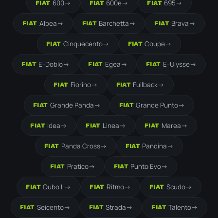
600
->
600e
->
695
->
FIAT
FIAT
FIAT
Albea
->
Barchetta
->
Brava
->
FIAT
FIAT
FIAT
Cinquecento
->
Coupe
->
FIAT
FIAT
E-Doblo
->
Egea
->
E-Ulysse
->
FIAT
FIAT
FIAT
Fiorino
->
Fullback
->
FIAT
FIAT
Grande Panda
->
Grande Punto
->
FIAT
FIAT
Idea
->
Linea
->
Marea
->
FIAT
FIAT
FIAT
Panda Cross
->
Pandina
->
FIAT
FIAT
Pratico
->
Punto Evo
->
FIAT
FIAT
Qubo L
->
Ritmo
->
Scudo
->
FIAT
FIAT
FIAT
Seicento
->
Strada
->
Talento
->
FIAT
FIAT
FIAT