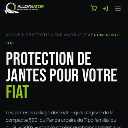
Se rendre au contenu
ACCUEIL
/
PROTECTION PAR MARQUE
/
FIAT
COMPATIBLE
FIAT
PROTECTION DE
JANTES POUR VOTRE
FIAT
Les jantes en alliage des Fiat — qu'il s'agisse de la
compacte 500, du Panda urbain, du Tipo familial ou
du SUV 500X — sont exposées quotidiennement aux