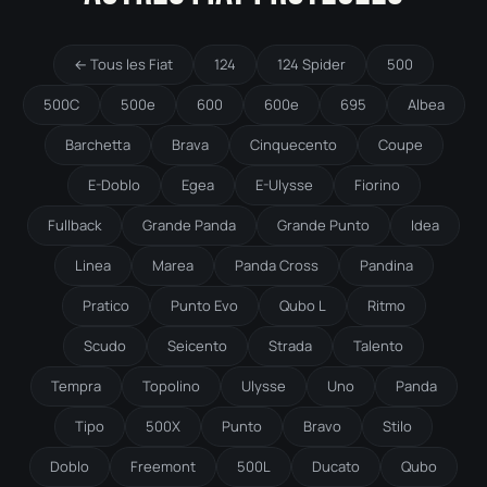
← Tous les Fiat
124
124 Spider
500
500C
500e
600
600e
695
Albea
Barchetta
Brava
Cinquecento
Coupe
E-Doblo
Egea
E-Ulysse
Fiorino
Fullback
Grande Panda
Grande Punto
Idea
Linea
Marea
Panda Cross
Pandina
Pratico
Punto Evo
Qubo L
Ritmo
Scudo
Seicento
Strada
Talento
Tempra
Topolino
Ulysse
Uno
Panda
Tipo
500X
Punto
Bravo
Stilo
Doblo
Freemont
500L
Ducato
Qubo