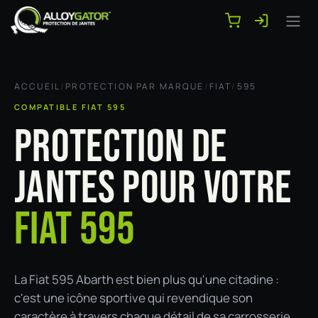
Se rendre au contenu
ACCUEIL
/
PROTECTION PAR MARQUE
/
FIAT
/
595
COMPATIBLE FIAT 595
PROTECTION DE
JANTES POUR VOTRE
FIAT 595
La Fiat 595 Abarth est bien plus qu'une citadine :
c'est une icône sportive qui revendique son
caractère à travers chaque détail de sa carrosserie,