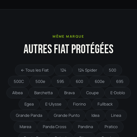
MÊME MARQUE
AUTRES FIAT PROTÉGÉES
← Tous les Fiat
124
124 Spider
500
500C
500e
595
600
600e
695
Albea
Barchetta
Brava
Coupe
E-Doblo
Egea
E-Ulysse
Fiorino
Fullback
Grande Panda
Grande Punto
Idea
Linea
Marea
Panda Cross
Pandina
Pratico