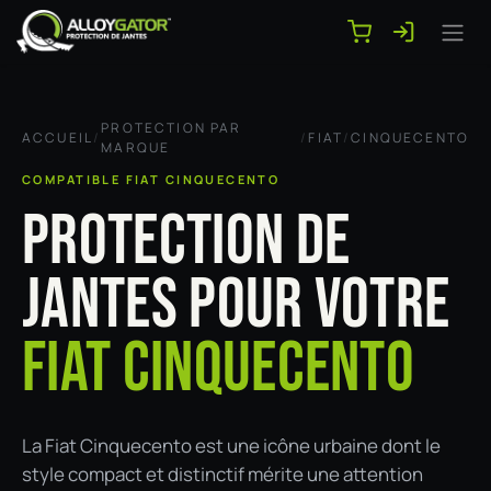
Se rendre au contenu
PROTECTION PAR
ACCUEIL
/
/
FIAT
/
CINQUECENTO
MARQUE
COMPATIBLE FIAT CINQUECENTO
PROTECTION DE
JANTES POUR VOTRE
FIAT CINQUECENTO
La Fiat Cinquecento est une icône urbaine dont le
style compact et distinctif mérite une attention