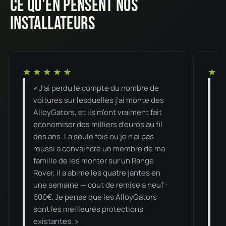
Ce qu'en pensent nos
installateurs
★
★
★
★
★
★
« J'ai perdu le compte du nombre de
« 
voitures sur lesquelles j'ai monte des
da
AlloyGators, et ils m'ont vraiment fait
se
economiser des milliers d'euros au fil
or
des ans. La seule fois ou je n'ai pas
pa
reussi a convaincre un membre de ma
ma
famille de les monter sur un Range
mo
Rover, il a abime les quatre jantes en
un
une semaine — cout de remise a neuf :
eq
600€. Je pense que les AlloyGators
sont les meilleures protections
existantes. »