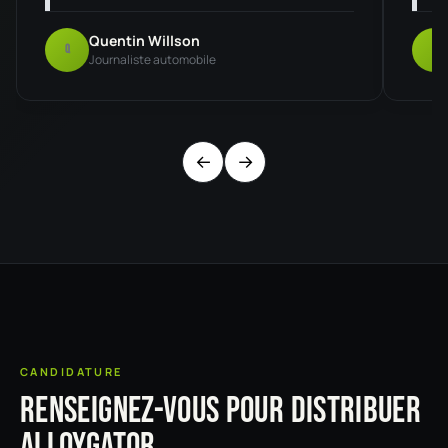
Quentin Willson
Q
F
Journaliste automobile
←
→
CANDIDATURE
Renseignez-vous pour distribuer
AlloyGator