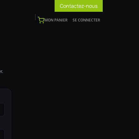
Contactez-nous
MON PANIER
SE CONNECTER
os
Support
Blog
Devenir installateur
r.