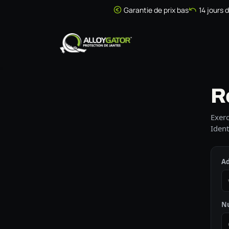
Se rendre au contenu
Garantie de prix bas
14 jours 
Accueil
Boutique
R
Exerc
Ident
Ad
N