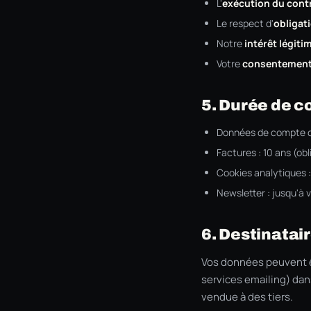
L'
exécution du cont
Le respect d'
obligat
Notre
intérêt légiti
Votre
consentemen
5. Durée de c
Données de compte cli
Factures : 10 ans (ob
Cookies analytiques 
Newsletter : jusqu'à 
6. Destinatai
Vos données peuvent êt
services emailing) dan
vendue à des tiers.