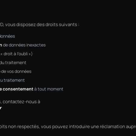
 vous disposez des droits suivants :
données
on
de données inexactes
« droit à l'oubli »)
du traitement
é
de vos données
u traitement
tre consentement
à tout moment
s, contactez-nous à
oits non respectés, vous pouvez introduire une réclamation aupr