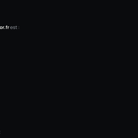
or.fr
est :
t