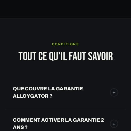
CONDITIONS
TOUT CE QU'IL FAUT SAVOIR
QUE COUVRE LA GARANTIE
+
ALLOYGATOR ?
La garantie couvre tout defaut de fabrication :
materiau non conforme, clip defaillant, malfacon de
COMMENT ACTIVER LA GARANTIE 2
+
moulage. Elle ne couvre pas les degats lies a une
ANS ?