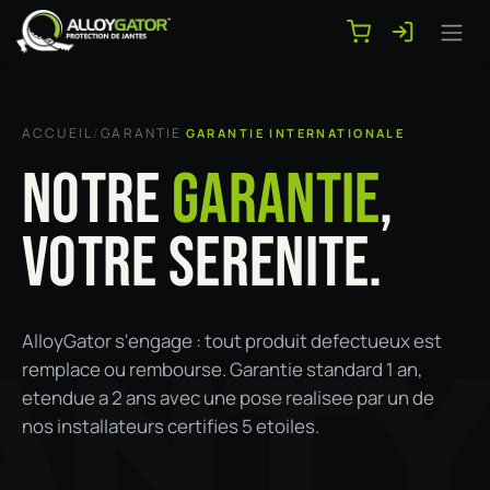
Se rendre au contenu
ACCUEIL
/
GARANTIE
GARANTIE INTERNATIONALE
NOTRE
GARANTIE
,
VOTRE SERENITE.
AlloyGator s'engage : tout produit defectueux est
ANT
remplace ou rembourse. Garantie standard 1 an,
etendue a 2 ans avec une pose realisee par un de
nos installateurs certifies 5 etoiles.