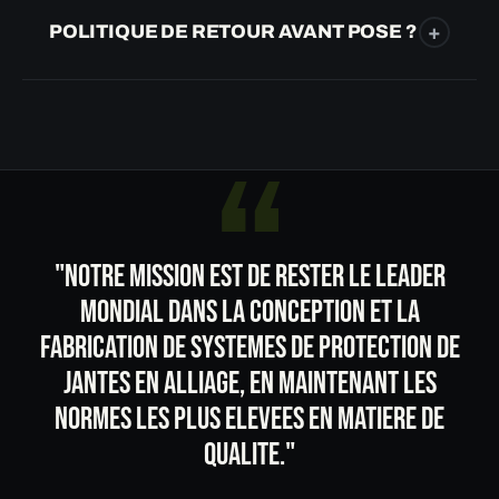
nécessaire.
AlloyGator unitaire de remplacement (Single
+
POLITIQUE DE RETOUR AVANT POSE ?
Replacement) dans le coloris d'origine, depuis la
boutique. Pas besoin de racheter le set complet.
Vous disposez de 14 jours apres reception pour un
retour (30 jours avec l'Assurance livraison, etiquette
offerte), et jusqu'a 60 jours a titre commercial.
Produit non pose, dans son emballage d'origine.
Detail sur la page
Politique de retour
.
"NOTRE MISSION EST DE RESTER LE LEADER
MONDIAL DANS LA CONCEPTION ET LA
FABRICATION DE SYSTEMES DE PROTECTION DE
JANTES EN ALLIAGE, EN MAINTENANT LES
NORMES LES PLUS ELEVEES EN MATIERE DE
QUALITE."