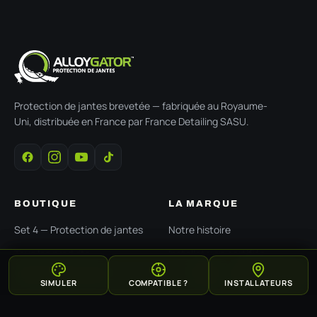
Protection de jantes brevetée — fabriquée au Royaume-
Uni, distribuée en France par France Detailing SASU.
BOUTIQUE
LA MARQUE
Set 4 — Protection de jantes
Notre histoire
Tous les produits
Installateurs certifiés
Ma position
Simulateur de couleur
Devenir installateur pro
SIMULER
COMPATIBLE ?
INSTALLATEURS
Galerie clients
Centre de ressources