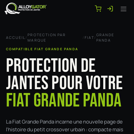
Se rendre au contenu
PROTECTION PAR
GRANDE
ACCUEIL
/
/
FIAT
/
MARQUE
PANDA
COMPATIBLE FIAT GRANDE PANDA
PROTECTION DE
JANTES POUR VOTRE
FIAT GRANDE PANDA
La Fiat Grande Panda incarne une nouvelle page de
l'histoire du petit crossover urbain : compacte mais