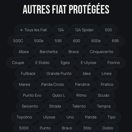
AUTRES FIAT PROTÉGÉES
← Tous les Fiat
124
124 Spider
500
500C
500e
595
600
600e
695
Albea
Barchetta
Brava
Cinquecento
Coupe
E-Doblo
Egea
E-Ulysse
Fiorino
Fullback
Grande Punto
Idea
Linea
Marea
Panda Cross
Pandina
Pratico
Punto Evo
Qubo L
Ritmo
Scudo
Seicento
Strada
Talento
Tempra
Topolino
Ulysse
Uno
Panda
Tipo
500X
Punto
Bravo
Stilo
Doblo