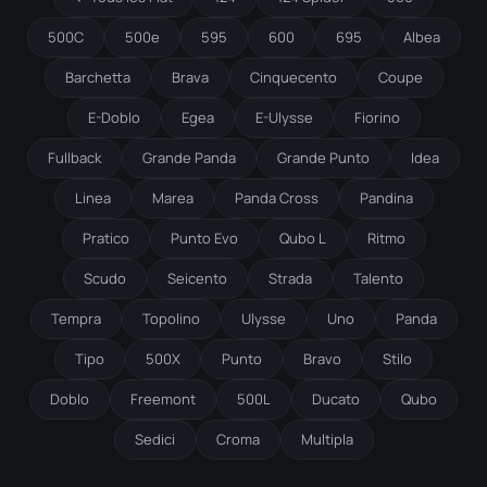
500C
500e
595
600
695
Albea
Barchetta
Brava
Cinquecento
Coupe
E-Doblo
Egea
E-Ulysse
Fiorino
Fullback
Grande Panda
Grande Punto
Idea
Linea
Marea
Panda Cross
Pandina
Pratico
Punto Evo
Qubo L
Ritmo
Scudo
Seicento
Strada
Talento
Tempra
Topolino
Ulysse
Uno
Panda
Tipo
500X
Punto
Bravo
Stilo
Doblo
Freemont
500L
Ducato
Qubo
Sedici
Croma
Multipla