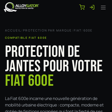
Se rendre au contenu
ACCUEIL
/
PROTECTION PAR MARQUE
/
FIAT
/
600E
COMPATIBLE FIAT 600E
PROTECTION DE
JANTES POUR VOTRE
FIAT 600E
La Fiat 600e incarne une nouvelle génération de
mobilité urbaine électrique : compacte, moderne et
dotée de finitions soignées qui font la fierté de ses