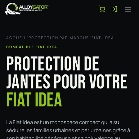
Se rendre au contenu
ACCUEIL
/
PROTECTION PAR MARQUE
/
FIAT
/
IDEA
COMPATIBLE FIAT IDEA
PROTECTION DE
JANTES POUR VOTRE
FIAT IDEA
La Fiat Idea est un monospace compact qui a su
séduire les familles urbaines et périurbaines grâce à
son habitabilité généreuse et sa polyvalence au