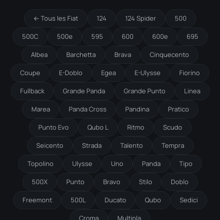
← Tous les Fiat
124
124 Spider
500
500C
500e
595
600
600e
695
Albea
Barchetta
Brava
Cinquecento
Coupe
E-Doblo
Egea
E-Ulysse
Fiorino
Fullback
Grande Panda
Grande Punto
Linea
Marea
Panda Cross
Pandina
Pratico
Punto Evo
Qubo L
Ritmo
Scudo
Seicento
Strada
Talento
Tempra
Topolino
Ulysse
Uno
Panda
Tipo
500X
Punto
Bravo
Stilo
Doblo
Freemont
500L
Ducato
Qubo
Sedici
Croma
Multipla