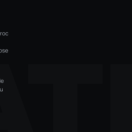
croc
T
pose
de
ou