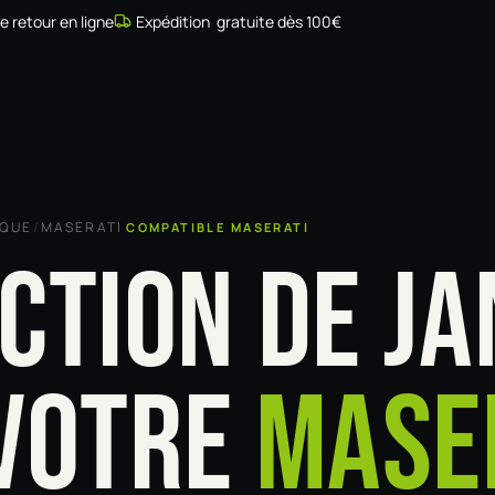
de retour en ligne
Expédition gratuite dès 100€
Simulateur
Compatibilité
Installateurs
Galerie
À prop
RQUE
/
MASERATI
COMPATIBLE MASERATI
CTION DE JA
VOTRE
MASE