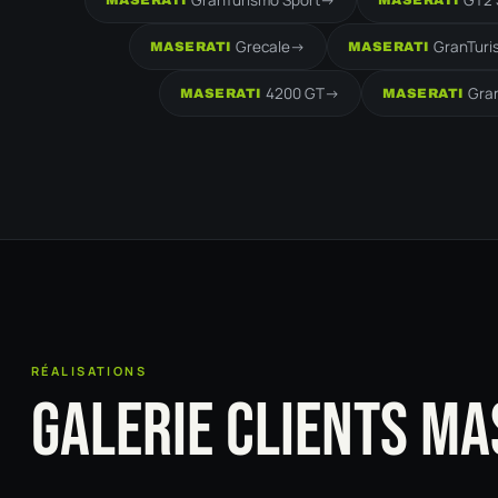
GranTurismo Sport
->
GT2 
MASERATI
MASERATI
Grecale
->
GranTuri
MASERATI
MASERATI
4200 GT
->
Gra
MASERATI
MASERATI
RÉALISATIONS
GALERIE CLIENTS MA