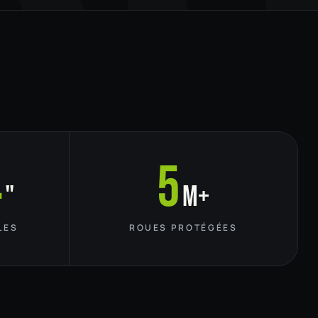
4
5
"
M+
LES
ROUES PROTÉGÉES