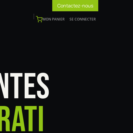
Contactez-nous
MON PANIER
SE CONNECTER
os
Support
Blog
Devenir installateur
NTES
RATI