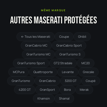
MÊME MARQUE
AUTRES MASERATI PROTÉGÉES
← Tous les Maserati
Coupe
Ghibli
GranCabrio MC
GranCabrio Sport
GranTurismo MC
GranTurismo S
GranTurismo Sport
GT2 Stradale
MC20
MCPura
Quattroporte
Levante
Grecale
GranTurismo
GranCabrio
3200 GT
Coupé
4200 GT
GranSport
Bora
Merak
Khamsin
Shamal