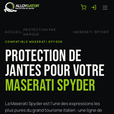
Se rendre au contenu
PROTECTION PAR
ACCUEIL
/
/
MASERATI
/
SPYDER
MARQUE
COMPATIBLE MASERATI SPYDER
PROTECTION DE
JANTES POUR VOTRE
MASERATI SPYDER
La Maserati Spyder est l'une des expressions les
plus pures du grand tourisme italien : une ligne de