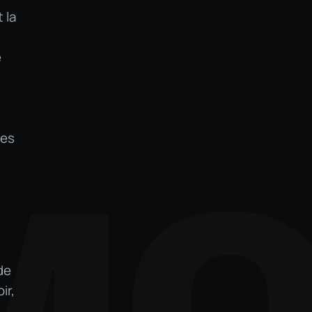
 la
e
les
M
de
ir,