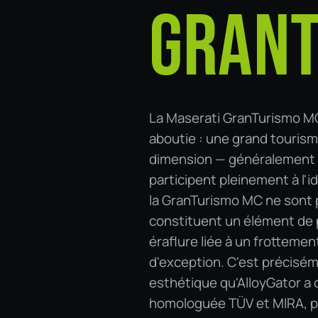
GRANT
La Maserati GranTurismo MC 
aboutie : une grand tourism
dimension — généralement e
participent pleinement à l'i
la GranTurismo MC ne sont p
constituent un élément de p
éraflure liée à un frottement
d'exception. C'est précisém
esthétique qu'AlloyGator a 
homologuée TÜV et MIRA, pe