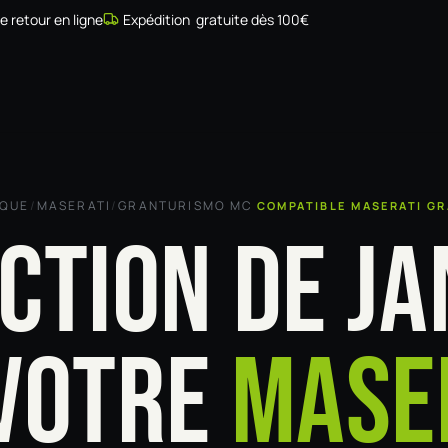
de retour en ligne
Expédition gratuite dès 100€
Simulateur
Compatibilité
Installateurs
Galerie
À prop
RQUE
/
MASERATI
/
GRANTURISMO MC
COMPATIBLE MASERATI G
CTION DE JA
VOTRE
MASE