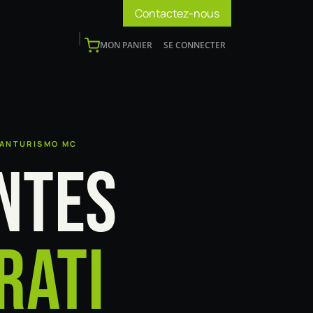
Contactez-nous
MON PANIER
SE CONNECTER
os
Support
Blog
Devenir installateur
RANTURISMO MC
NTES
RATI