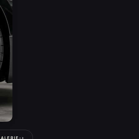
GALERIE
->