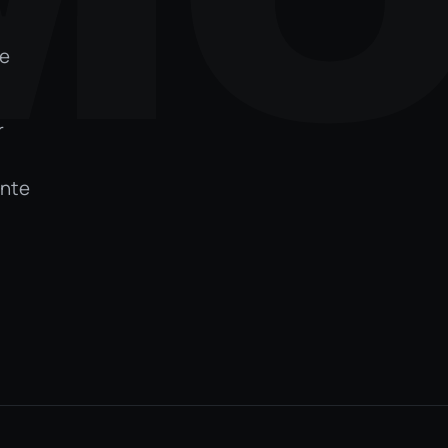
ne
r
ente