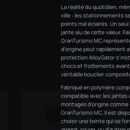
La réalité du quotidien, mê
ville : les stationnements s
points mal éclairés. Un seul
jante alu de cette valeur. F
GranTurismo MC représente u
d'origine peut rapidement 
protection AlloyGator s'inst
chocs et frottements avant 
R
véritable bouclier composite
Fabriqué en polymère compo
compatible avec les jantes 
montages d'origine comme l
GranTurismo MC. Il est disp
choisir une teinte qui se fon
argent, rouge, ou d'autres