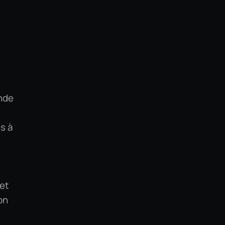
ande
es à
 et
on