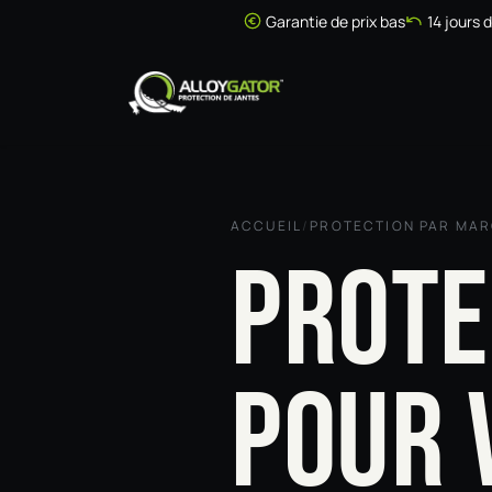
Se rendre au contenu
Garantie de prix bas
14 jours 
Accueil
Boutique
ACCUEIL
/
PROTECTION PAR MA
PROTE
POUR 