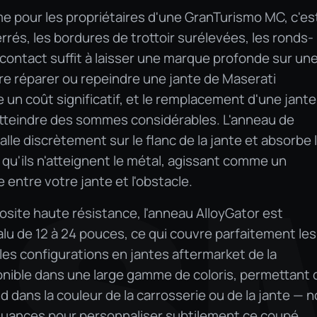
me pour les propriétaires d'une GranTurismo MC, c'est
errés, les bordures de trottoir surélevées, les ronds-
 contact suffit à laisser une marque profonde sur un
aire réparer ou repeindre une jante de Maserati
n coût significatif, et le remplacement d'une jante
atteindre des sommes considérables. L'anneau de
alle discrètement sur le flanc de la jante et absorbe 
qu'ils n'atteignent le métal, agissant comme un
IS
 entre votre jante et l'obstacle.
site haute résistance, l'anneau AlloyGator est
alu de 12 à 24 pouces, ce qui couvre parfaitement les
es configurations en jantes aftermarket de la
onible dans une large gamme de coloris, permettant 
d dans la couleur de la carrosserie ou de la jante — no
 nuances pour personnaliser subtilement ce coupé