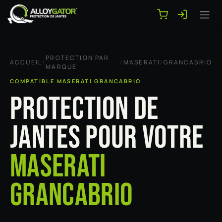
Se rendre au contenu
PROTECTION PAR
ACCUEIL
/
/
MASERATI
/
GRANCABRIO
MARQUE
COMPATIBLE MASERATI GRANCABRIO
PROTECTION DE
JANTES POUR VOTRE
MASERATI
GRANCABRIO