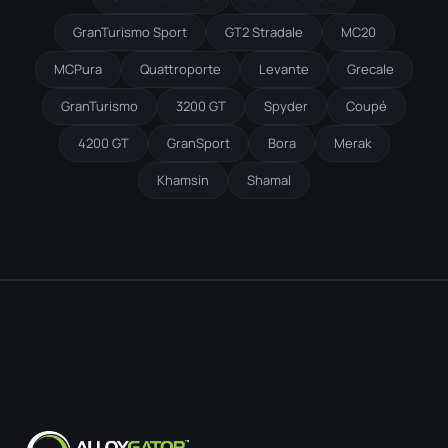
GranTurismo Sport
GT2 Stradale
MC20
MCPura
Quattroporte
Levante
Grecale
GranTurismo
3200 GT
Spyder
Coupé
4200 GT
GranSport
Bora
Merak
Khamsin
Shamal