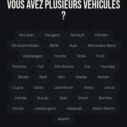
VOUS AVEZ PLUSIEURS VÉHICULES
?
McLaren
Peugeot
Renault
Citroën
DS Automobiles
BMW
Audi
Mercedes-Benz
Volkswagen
Toyota
Tesla
Ford
Porsche
Fiat
Alfa Romeo
Kia
Hyundai
Skoda
Seat
Mini
Mazda
Nissan
Cupra
Dacia
Land Rover
Volvo
Lexus
Honda
Suzuki
Opel
Smart
Bentley
Ferrari
Lamborghini
Maserati
Aston Martin
Abarth