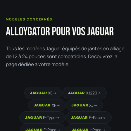
MODÈLES CONCERNÉS
ALLOYGATOR POUR VOS JAGUAR
Tous les modèles Jaguar équipés de jantes en alliage
de 12 à 24 pouces sont compatibles. Découvrez la
page dédiée à votre modèle.
XE
->
XJ220
->
JAGUAR
JAGUAR
XF
->
XJ
->
JAGUAR
JAGUAR
F-Type
->
E-Pace
->
JAGUAR
JAGUAR
F-Pace
->
I-Pace
->
JAGUAR
JAGUAR