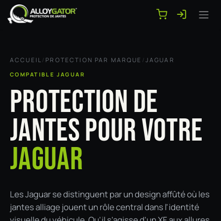
Se rendre au contenu
ACCUEIL
/
PROTECTION PAR MARQUE
/
JAGUAR
COMPATIBLE JAGUAR
PROTECTION DE
JANTES POUR VOTRE
JAGUAR
Les Jaguar se distinguent par un design affûté où les
jantes alliage jouent un rôle central dans l'identité
visuelle du véhicule. Qu'il s'agisse d'un XF aux allures