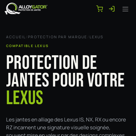
Se rendre au contenu
ACCUEIL
/
PROTECTION PAR MARQUE
/
LEXUS
COMPATIBLE LEXUS
PROTECTION DE
JANTES POUR VOTRE
LEXUS
Les jantes en alliage des Lexus IS, NX, RX ou encore
RZ incarnent une signature visuelle soignée,
souvent mise en valeur par des designs complexes