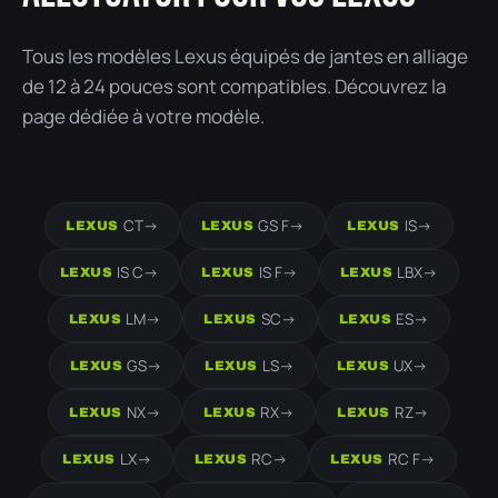
Tous les modèles Lexus équipés de jantes en alliage
de 12 à 24 pouces sont compatibles. Découvrez la
page dédiée à votre modèle.
CT
->
GS F
->
IS
->
LEXUS
LEXUS
LEXUS
IS C
->
IS F
->
LBX
->
LEXUS
LEXUS
LEXUS
LM
->
SC
->
ES
->
LEXUS
LEXUS
LEXUS
GS
->
LS
->
UX
->
LEXUS
LEXUS
LEXUS
NX
->
RX
->
RZ
->
LEXUS
LEXUS
LEXUS
LX
->
RC
->
RC F
->
LEXUS
LEXUS
LEXUS