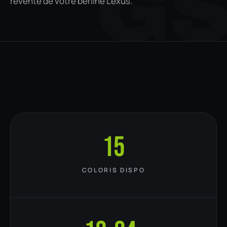
G
revente de votre berline Lexus.
15
COLORIS DISPO