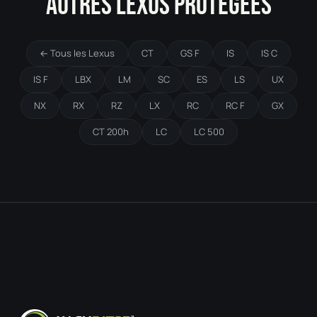
AUTRES LEXUS PROTÉGÉES
← Tous les Lexus
CT
GS F
IS
IS C
IS F
LBX
LM
SC
ES
LS
UX
NX
RX
RZ
LX
RC
RC F
GX
CT 200h
LC
LC 500