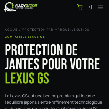
Se rendre au contenu
ACCUEIL
/
PROTECTION PAR MARQUE
/
LEXUS
/
GS
COMPATIBLE LEXUS GS
PROTECTION DE
JANTES POUR VOTRE
LEXUS GS
La Lexus GS est une berline premium qui incarne
l'équilibre japonais entre raffinement technologique
et dynamisme de conduite. Qu'il s'agisse de la GS