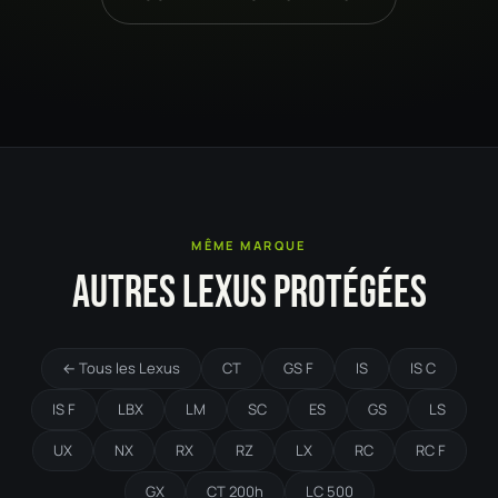
MÊME MARQUE
AUTRES LEXUS PROTÉGÉES
← Tous les Lexus
CT
GS F
IS
IS C
IS F
LBX
LM
SC
ES
GS
LS
UX
NX
RX
RZ
LX
RC
RC F
GX
CT 200h
LC 500