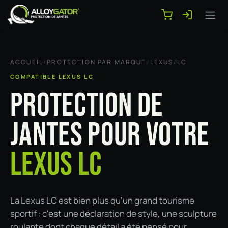
Se rendre au contenu
ACCUEIL
/
PROTECTION PAR MARQUE
/
LEXUS
/
LC
COMPATIBLE LEXUS LC
PROTECTION DE
JANTES POUR VOTRE
LEXUS LC
La Lexus LC est bien plus qu'un grand tourisme
sportif : c'est une déclaration de style, une sculpture
roulante dont chaque détail a été pensé pour