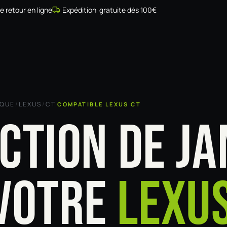
de retour en ligne
Expédition gratuite dès 100€
Simulateur
Compatibilité
Installateurs
Galerie
À prop
RQUE
/
LEXUS
/
CT
COMPATIBLE LEXUS CT
CTION DE JA
VOTRE
LEXUS