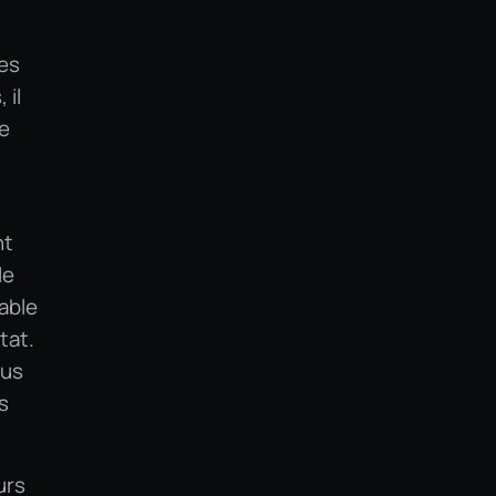
es
 il
de
nt
le
able
tat.
ous
s
urs