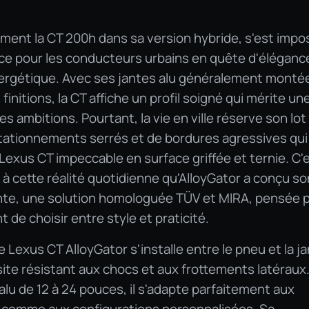
ément la CT 200h dans sa version hybride, s'est imp
e pour les conducteurs urbains en quête d'éléganc
énergétique. Avec ses jantes alu généralement monté
finitions, la CT affiche un profil soigné qui mérite un
es ambitions. Pourtant, la vie en ville réserve son lot
stationnements serrés et de bordures agressives qui
Lexus CT impeccable en surface griffée et ternie. C'
 cette réalité quotidienne qu'AlloyGator a conçu so
nte, une solution homologuée TÜV et MIRA, pensée 
 de choisir entre style et praticité.
 Lexus CT AlloyGator s'installe entre le pneu et la ja
te résistant aux chocs et aux frottements latéraux
alu de 12 à 24 pouces, il s'adapte parfaitement aux