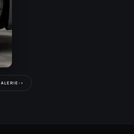
GALERIE
->