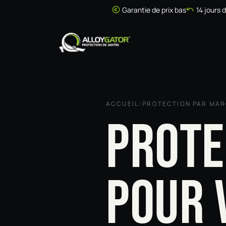
Se rendre au contenu
Garantie de prix bas
14 jours 
Accueil
Boutique
ACCUEIL
/
PROTECTION PAR MA
PROTE
POUR 