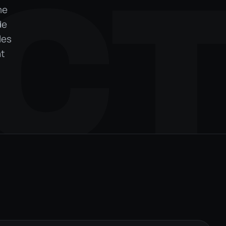
C
me
de
les
nt