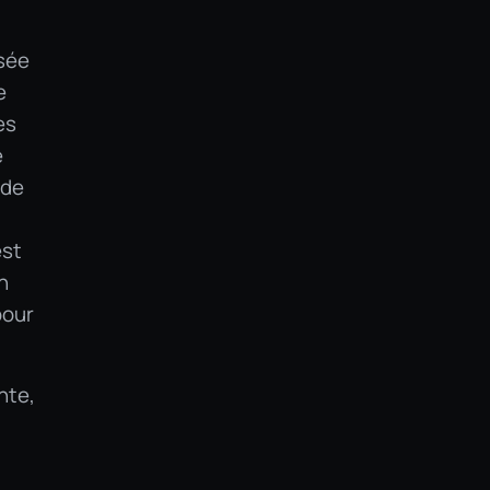
osée
e
es
e
 de
est
n
pour
nte,
.