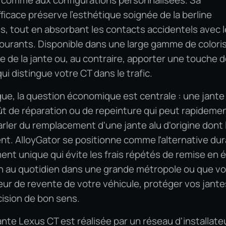
T comme aux configurations personnalisées. Sa
ficace préserve l'esthétique soignée de la berline
 tout en absorbant les contacts accidentels avec l
ourants. Disponible dans une large gamme de coloris,
e de la jante ou, au contraire, apporter une touche 
i distingue votre CT dans le trafic.
que, la question économique est centrale : une jante
ût de réparation ou de repeinture qui peut rapideme
arler du remplacement d'une jante alu d'origine dont 
nt. AlloyGator se positionne comme l'alternative dur
ent unique qui évite les frais répétés de remise en é
h au quotidien dans une grande métropole ou que v
leur de revente de votre véhicule, protéger vos jante
ision de bon sens.
nte Lexus CT est réalisée par un réseau d'installate