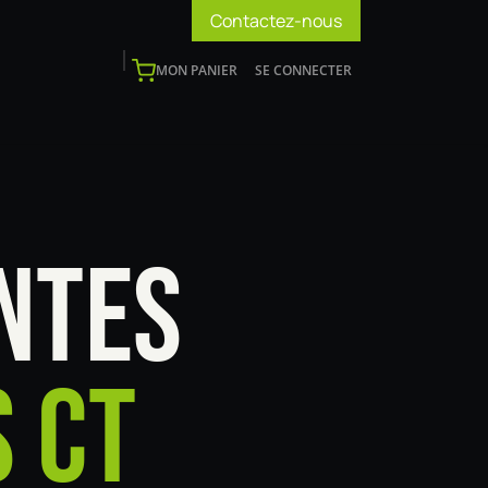
Contactez-nous
MON PANIER
SE CONNECTER
os
Support
Blog
Devenir installateur
NTES
 CT