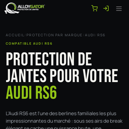
Se rendre au contenu
ACCUEIL
/
PROTECTION PAR MARQUE
/
AUDI
/
RS6
COMPATIBLE AUDI RS6
PROTECTION DE
JANTES POUR VOTRE
AUDI RS6
L'Audi RS6 est l'une des berlines familiales les plus
impressionnantes du marché : sous ses airs de break
élégant se cache une puissance brute, une