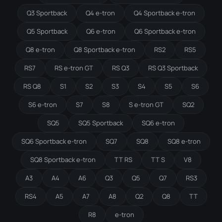
Q3 Sportback
Q4 e-tron
Q4 Sportback e-tron
Q5 Sportback
Q6 e-tron
Q6 Sportback e-tron
Q8 e-tron
Q8 Sportback e-tron
RS2
RS5
RS7
RS e-tron GT
RS Q3
RS Q3 Sportback
RS Q8
S1
S2
S3
S4
S5
S6
S6 e-tron
S7
S8
S e-tron GT
SQ2
SQ5
SQ5 Sportback
SQ6 e-tron
SQ6 Sportback e-tron
SQ7
SQ8
SQ8 e-tron
SQ8 Sportback e-tron
TT RS
TT S
V8
A3
A4
A6
Q3
Q5
Q7
RS3
RS4
A5
A7
A8
Q2
Q8
TT
R8
e-tron