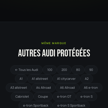
MÊME MARQUE
AUTRES AUDI PROTÉGÉES
← Tous les Audi
100
200
80
90
A1
A1 allstreet
A1 citycarver
A2
A3 allstreet
A4 Allroad
A6 Allroad
A6 e-tron
Cabriolet
Coupe
e-tron GT
e-tron S
e-tron Sportback
e-tron S Sportback