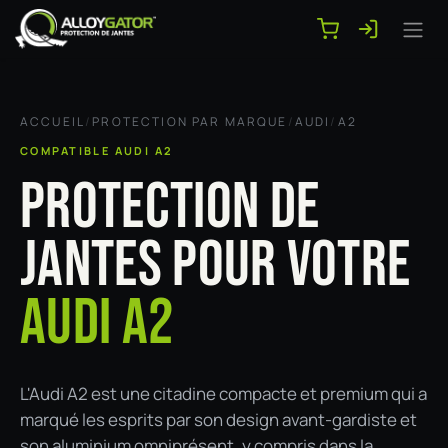
Se rendre au contenu
ACCUEIL
/
PROTECTION PAR MARQUE
/
AUDI
/
A2
COMPATIBLE AUDI A2
PROTECTION DE
JANTES POUR VOTRE
AUDI A2
L'Audi A2 est une citadine compacte et premium qui a
marqué les esprits par son design avant-gardiste et
son aluminium omniprésent, y compris dans la