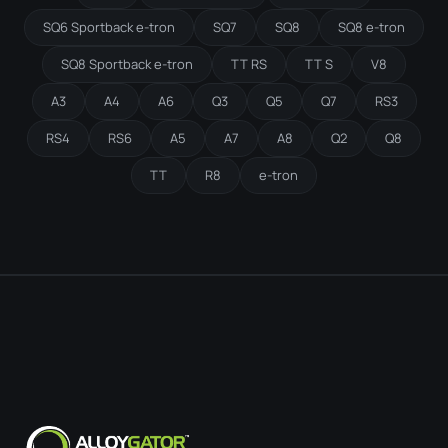
SQ6 Sportback e-tron
SQ7
SQ8
SQ8 e-tron
SQ8 Sportback e-tron
TT RS
TT S
V8
A3
A4
A6
Q3
Q5
Q7
RS3
RS4
RS6
A5
A7
A8
Q2
Q8
TT
R8
e-tron