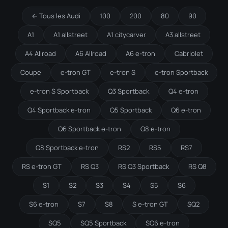
← Tous les Audi
100
200
80
90
A1
A1 allstreet
A1 citycarver
A3 allstreet
A4 Allroad
A6 Allroad
A6 e-tron
Cabriolet
Coupe
e-tron GT
e-tron S
e-tron Sportback
e-tron S Sportback
Q3 Sportback
Q4 e-tron
Q4 Sportback e-tron
Q5 Sportback
Q6 e-tron
Q6 Sportback e-tron
Q8 e-tron
Q8 Sportback e-tron
RS2
RS5
RS7
RS e-tron GT
RS Q3
RS Q3 Sportback
RS Q8
S1
S2
S3
S4
S5
S6
S6 e-tron
S7
S8
S e-tron GT
SQ2
SQ5
SQ5 Sportback
SQ6 e-tron