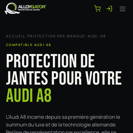
Se rendre au contenu
ACCUEIL
/
PROTECTION PAR MARQUE
/
AUDI
/
A8
COMPATIBLE AUDI A8
PROTECTION DE
JANTES POUR VOTRE
AUDI A8
L'Audi A8 incarne depuis sa première génération le
summum du luxe et de la technologie allemande.
Berline de représentation par excellence, elle se