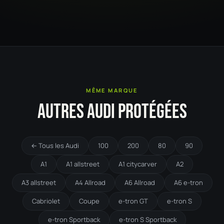
MÊME MARQUE
AUTRES AUDI PROTÉGÉES
← Tous les Audi
100
200
80
90
A1
A1 allstreet
A1 citycarver
A2
A3 allstreet
A4 Allroad
A6 Allroad
A6 e-tron
Cabriolet
Coupe
e-tron GT
e-tron S
e-tron Sportback
e-tron S Sportback