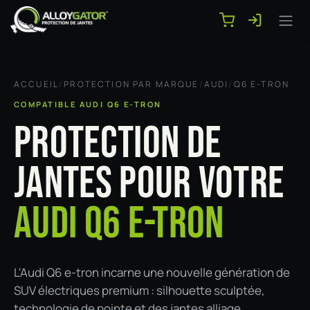
Se rendre au contenu
ACCUEIL
/
PROTECTION PAR MARQUE
/
AUDI
/
Q6 E-TRON
COMPATIBLE AUDI Q6 E-TRON
PROTECTION DE
JANTES POUR VOTRE
AUDI Q6 E-TRON
L'Audi Q6 e-tron incarne une nouvelle génération de
SUV électriques premium : silhouette sculptée,
technologie de pointe et des jantes alliage