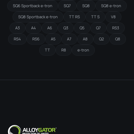
SQ6 Sportback e-tron
SQ7
SQ8
SQ8 e-tron
SQ8 Sportback e-tron
TT RS
TT S
V8
A3
A4
A6
Q3
Q5
Q7
RS3
RS4
RS6
A5
A7
A8
Q2
Q8
TT
R8
e-tron