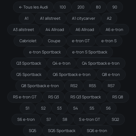
← Tous les Audi
100
200
80
90
A1
A1 allstreet
A1 citycarver
A2
A3 allstreet
A4 Allroad
A6 Allroad
A6 e-tron
Cabriolet
Coupe
e-tron GT
e-tron S
e-tron Sportback
e-tron S Sportback
Q3 Sportback
Q4 e-tron
Q4 Sportback e-tron
Q5 Sportback
Q6 Sportback e-tron
Q8 e-tron
Q8 Sportback e-tron
RS2
RS5
RS7
RS e-tron GT
RS Q3
RS Q3 Sportback
RS Q8
S1
S2
S3
S4
S5
S6
S6 e-tron
S7
S8
S e-tron GT
SQ2
SQ5
SQ5 Sportback
SQ6 e-tron