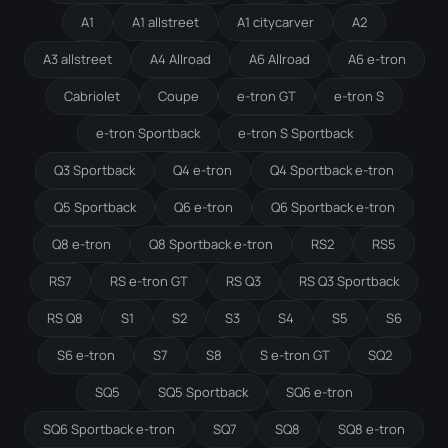
A1
A1 allstreet
A1 citycarver
A2
A3 allstreet
A4 Allroad
A6 Allroad
A6 e-tron
Cabriolet
Coupe
e-tron GT
e-tron S
e-tron Sportback
e-tron S Sportback
Q3 Sportback
Q4 e-tron
Q4 Sportback e-tron
Q5 Sportback
Q6 e-tron
Q6 Sportback e-tron
Q8 e-tron
Q8 Sportback e-tron
RS2
RS5
RS7
RS e-tron GT
RS Q3
RS Q3 Sportback
RS Q8
S1
S2
S3
S4
S5
S6
S6 e-tron
S7
S8
S e-tron GT
SQ2
SQ5
SQ5 Sportback
SQ6 e-tron
SQ6 Sportback e-tron
SQ7
SQ8
SQ8 e-tron