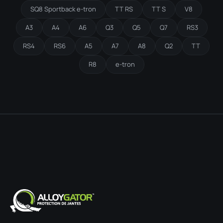
SQ8 Sportback e-tron
TT RS
TT S
V8
A3
A4
A6
Q3
Q5
Q7
RS3
RS4
RS6
A5
A7
A8
Q2
TT
R8
e-tron