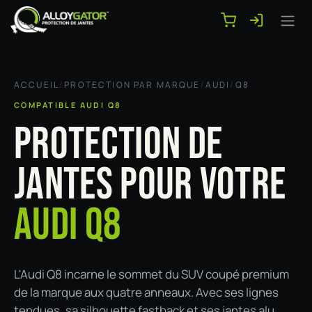
Se rendre au contenu
ACCUEIL
/
PROTECTION PAR MARQUE
/
AUDI
/
Q8
COMPATIBLE AUDI Q8
PROTECTION DE
JANTES POUR VOTRE
AUDI Q8
L'Audi Q8 incarne le sommet du SUV coupé premium
de la marque aux quatre anneaux. Avec ses lignes
tendues, sa silhouette fastback et ses jantes alu