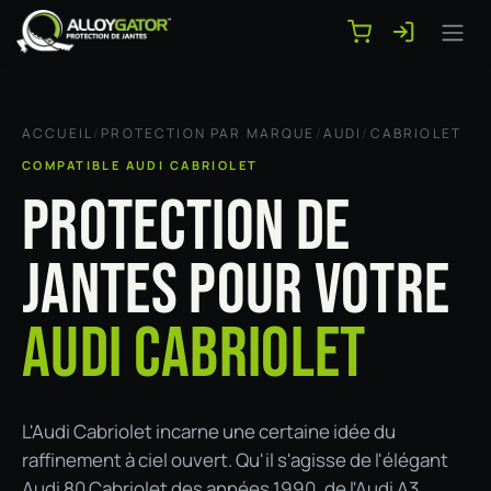
Se rendre au contenu
ACCUEIL
/
PROTECTION PAR MARQUE
/
AUDI
/
CABRIOLET
COMPATIBLE AUDI CABRIOLET
PROTECTION DE
JANTES POUR VOTRE
AUDI CABRIOLET
L'Audi Cabriolet incarne une certaine idée du
raffinement à ciel ouvert. Qu'il s'agisse de l'élégant
Audi 80 Cabriolet des années 1990, de l'Audi A3