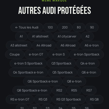
MÊME MARQUE
AUTRES AUDI PROTÉGÉES
← Tous les Audi
100
200
80
90
A1
A1 allstreet
A1 citycarver
A2
A3 allstreet
A4 Allroad
A6 Allroad
A6 e-tron
Coupe
e-tron GT
e-tron S
e-tron Sportback
e-tron S Sportback
Q3 Sportback
Q4 e-tron
Q4 Sportback e-tron
Q5 Sportback
Q6 e-tron
Q6 Sportback e-tron
Q8 e-tron
Q8 Sportback e-tron
RS2
RS5
RS7
RS e-tron GT
RS Q3
RS Q3 Sportback
RS Q8
S1
S2
S3
S4
S5
S6