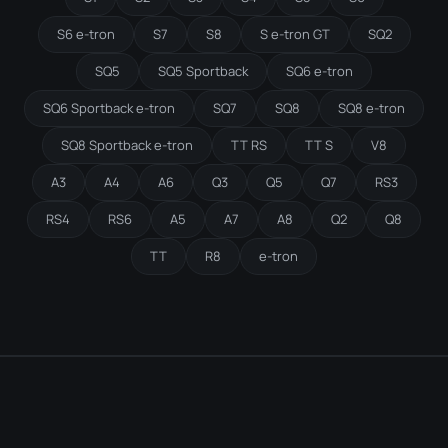
S6 e-tron
S7
S8
S e-tron GT
SQ2
SQ5
SQ5 Sportback
SQ6 e-tron
SQ6 Sportback e-tron
SQ7
SQ8
SQ8 e-tron
SQ8 Sportback e-tron
TT RS
TT S
V8
A3
A4
A6
Q3
Q5
Q7
RS3
RS4
RS6
A5
A7
A8
Q2
Q8
TT
R8
e-tron