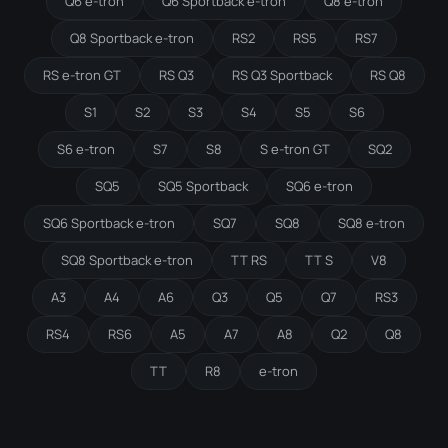
Q6 e-tron
Q6 Sportback e-tron
Q8 e-tron
Q8 Sportback e-tron
RS2
RS5
RS7
RS e-tron GT
RS Q3
RS Q3 Sportback
RS Q8
S1
S2
S3
S4
S5
S6
S6 e-tron
S7
S8
S e-tron GT
SQ2
SQ5
SQ5 Sportback
SQ6 e-tron
SQ6 Sportback e-tron
SQ7
SQ8
SQ8 e-tron
SQ8 Sportback e-tron
TT RS
TT S
V8
A3
A4
A6
Q3
Q5
Q7
RS3
RS4
RS6
A5
A7
A8
Q2
Q8
TT
R8
e-tron