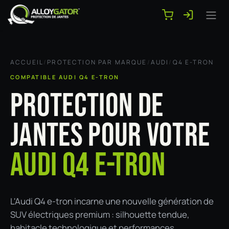
Se rendre au contenu
ACCUEIL
/
PROTECTION PAR MARQUE
/
AUDI
/
Q4 E-TRON
COMPATIBLE AUDI Q4 E-TRON
PROTECTION DE
JANTES POUR VOTRE
AUDI Q4 E-TRON
L'Audi Q4 e-tron incarne une nouvelle génération de
SUV électriques premium : silhouette tendue,
habitacle technologique et performances