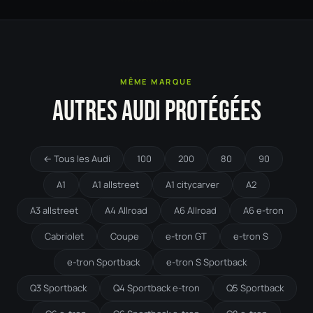
MÊME MARQUE
AUTRES AUDI PROTÉGÉES
← Tous les Audi
100
200
80
90
A1
A1 allstreet
A1 citycarver
A2
A3 allstreet
A4 Allroad
A6 Allroad
A6 e-tron
Cabriolet
Coupe
e-tron GT
e-tron S
e-tron Sportback
e-tron S Sportback
Q3 Sportback
Q4 Sportback e-tron
Q5 Sportback