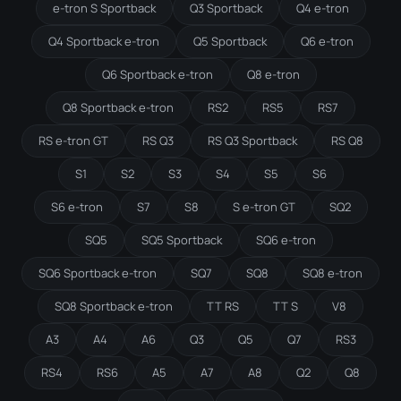
e-tron S Sportback
Q3 Sportback
Q4 e-tron
Q4 Sportback e-tron
Q5 Sportback
Q6 e-tron
Q6 Sportback e-tron
Q8 e-tron
Q8 Sportback e-tron
RS2
RS5
RS7
RS e-tron GT
RS Q3
RS Q3 Sportback
RS Q8
S1
S2
S3
S4
S5
S6
S6 e-tron
S7
S8
S e-tron GT
SQ2
SQ5
SQ5 Sportback
SQ6 e-tron
SQ6 Sportback e-tron
SQ7
SQ8
SQ8 e-tron
SQ8 Sportback e-tron
TT RS
TT S
V8
A3
A4
A6
Q3
Q5
Q7
RS3
RS4
RS6
A5
A7
A8
Q2
Q8