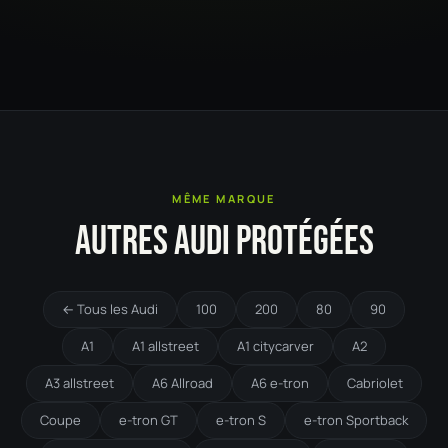
MÊME MARQUE
AUTRES AUDI PROTÉGÉES
← Tous les Audi
100
200
80
90
A1
A1 allstreet
A1 citycarver
A2
A3 allstreet
A6 Allroad
A6 e-tron
Cabriolet
Coupe
e-tron GT
e-tron S
e-tron Sportback