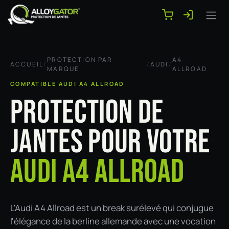
Se rendre au contenu
PROTECTION PAR
A4
ACCUEIL
/
/
AUDI
/
MARQUE
ALLROAD
COMPATIBLE AUDI A4 ALLROAD
PROTECTION DE
JANTES POUR VOTRE
AUDI A4 ALLROAD
L'Audi A4 Allroad est un break surélevé qui conjugue
l'élégance de la berline allemande avec une vocation