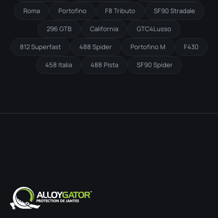
Roma
Portofino
F8 Tributo
SF90 Stradale
296 GTB
California
GTC4Lusso
812 Superfast
488 Spider
Portofino M
F430
458 Italia
488 Pista
SF90 Spider