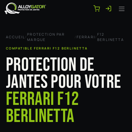
Se rendre au contenu
PROTECTION PAR
F12
ACCUEIL
/
/
FERRARI
/
MARQUE
BERLINETTA
COMPATIBLE FERRARI F12 BERLINETTA
PROTECTION DE
JANTES POUR VOTRE
FERRARI F12
BERLINETTA