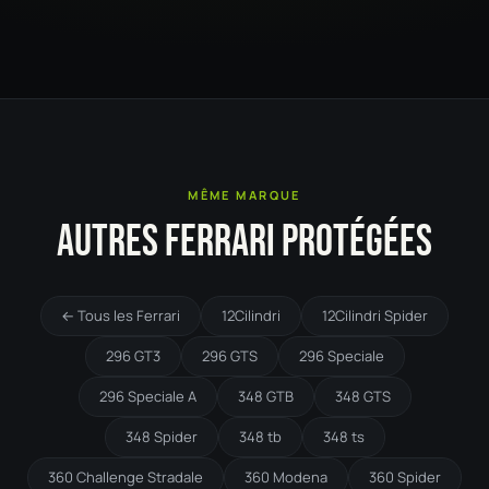
MÊME MARQUE
AUTRES FERRARI PROTÉGÉES
← Tous les Ferrari
12Cilindri
12Cilindri Spider
296 GT3
296 GTS
296 Speciale
296 Speciale A
348 GTB
348 GTS
348 Spider
348 tb
348 ts
360 Challenge Stradale
360 Modena
360 Spider