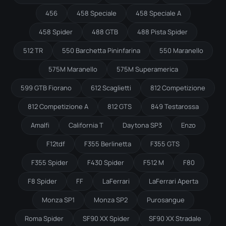
456
458 Speciale
458 Speciale A
458 Spider
488 GTB
488 Pista Spider
512 TR
550 Barchetta Pininfarina
550 Maranello
575M Maranello
575M Superamerica
599 GTB Fiorano
612 Scaglietti
812 Competizione
812 Competizione A
812 GTS
849 Testarossa
Amalfi
California T
Daytona SP3
Enzo
F12tdf
F355 Berlinetta
F355 GTS
F355 Spider
F430 Spider
F512 M
F80
F8 Spider
FF
LaFerrari
LaFerrari Aperta
Monza SP1
Monza SP2
Purosangue
Roma Spider
SF90 XX Spider
SF90 XX Stradale