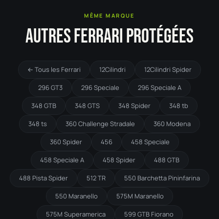
MÊME MARQUE
AUTRES FERRARI PROTÉGÉES
← Tous les Ferrari
12Cilindri
12Cilindri Spider
296 GT3
296 Speciale
296 Speciale A
348 GTB
348 GTS
348 Spider
348 tb
348 ts
360 Challenge Stradale
360 Modena
360 Spider
456
458 Speciale
458 Speciale A
458 Spider
488 GTB
488 Pista Spider
512 TR
550 Barchetta Pininfarina
550 Maranello
575M Maranello
575M Superamerica
599 GTB Fiorano