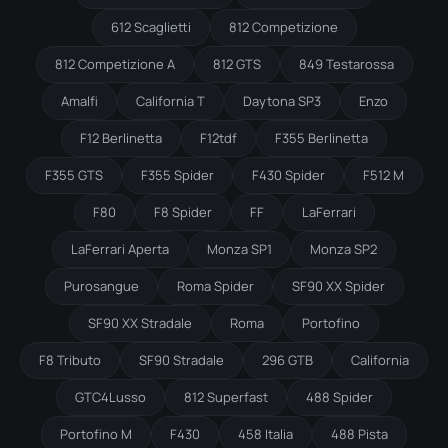
612 Scaglietti
812 Competizione
812 Competizione A
812 GTS
849 Testarossa
Amalfi
California T
Daytona SP3
Enzo
F12 Berlinetta
F12tdf
F355 Berlinetta
F355 GTS
F355 Spider
F430 Spider
F512 M
F80
F8 Spider
FF
LaFerrari
LaFerrari Aperta
Monza SP1
Monza SP2
Purosangue
Roma Spider
SF90 XX Spider
SF90 XX Stradale
Roma
Portofino
F8 Tributo
SF90 Stradale
296 GTB
California
GTC4Lusso
812 Superfast
488 Spider
Portofino M
F430
458 Italia
488 Pista