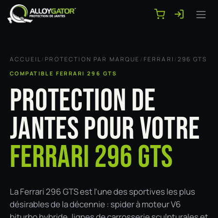
Se rendre au contenu
ACCUEIL
/
PROTECTION PAR MARQUE
/
FERRARI
/
296 GTS
COMPATIBLE FERRARI 296 GTS
PROTECTION DE
JANTES POUR VOTRE
FERRARI 296 GTS
La Ferrari 296 GTS est l'une des sportives les plus
désirables de la décennie : spider à moteur V6
biturbo hybride, lignes de carrosserie sculpturales et