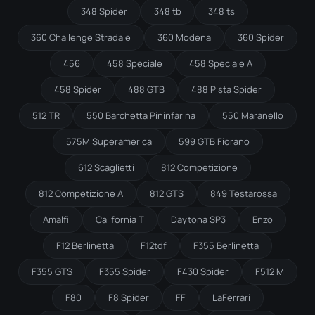
348 Spider
348 tb
348 ts
360 Challenge Stradale
360 Modena
360 Spider
456
458 Speciale
458 Speciale A
458 Spider
488 GTB
488 Pista Spider
512 TR
550 Barchetta Pininfarina
550 Maranello
575M Superamerica
599 GTB Fiorano
612 Scaglietti
812 Competizione
812 Competizione A
812 GTS
849 Testarossa
Amalfi
California T
Daytona SP3
Enzo
F12 Berlinetta
F12tdf
F355 Berlinetta
F355 GTS
F355 Spider
F430 Spider
F512 M
F80
F8 Spider
FF
LaFerrari