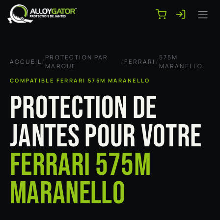
Se rendre au contenu
PROTECTION PAR
575M
ACCUEIL
/
/
FERRARI
/
MARQUE
MARANELLO
COMPATIBLE FERRARI 575M MARANELLO
PROTECTION DE
JANTES POUR VOTRE
FERRARI 575M
MARANELLO