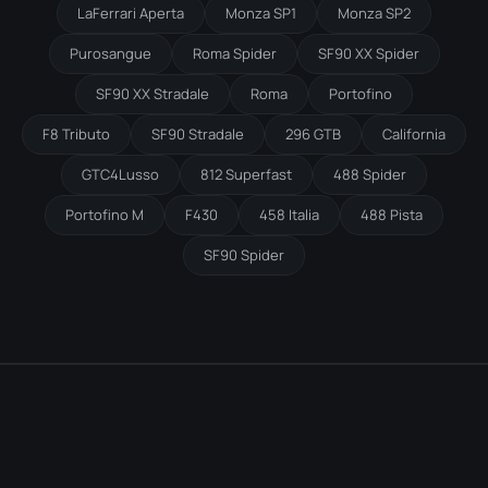
LaFerrari Aperta
Monza SP1
Monza SP2
Purosangue
Roma Spider
SF90 XX Spider
SF90 XX Stradale
Roma
Portofino
F8 Tributo
SF90 Stradale
296 GTB
California
GTC4Lusso
812 Superfast
488 Spider
Portofino M
F430
458 Italia
488 Pista
SF90 Spider