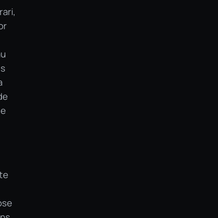
ari,
or
au
us
a
de
he
te
ose
ans,