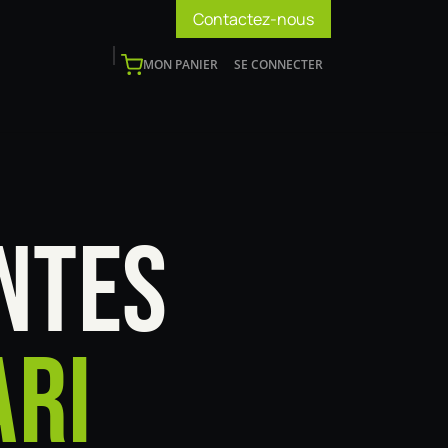
Contactez-nous
MON PANIER
SE CONNECTER
os
Support
Blog
Devenir installateur
NTES
ARI