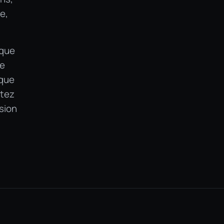
e,
 que
te
sque
itez
ision