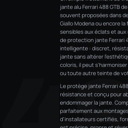
jante alu Ferrari 488 GTB de
souvent proposées dans des 
Giallo Modena ou encore la 
sensibles aux éclats et aux 
de protection jante Ferrari
intelligente : discret, rési
jante sans altérer l'esthét
4
coloris, il peut s'harmonise
ou toute autre teinte de vo
Le protège jante Ferrari 48
résistance et conçu pour ab
endommager la jante. Compat
parfaitement aux montages d
d'installateurs certifiés, f
est précise, propre et réver