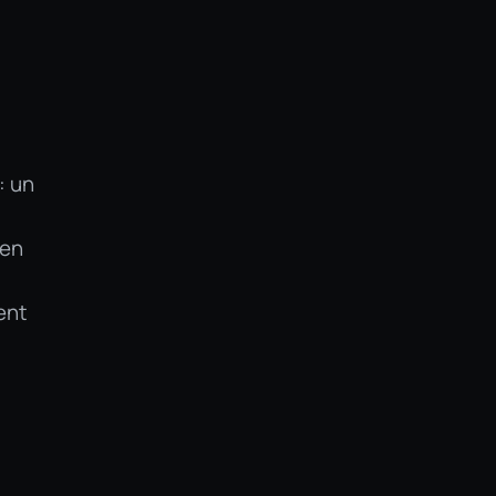
: un
 en
ent