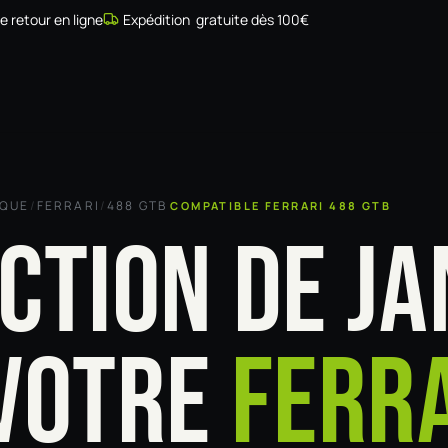
de retour en ligne
Expédition gratuite dès 100€
Simulateur
Compatibilité
Installateurs
Galerie
À prop
RQUE
/
FERRARI
/
488 GTB
COMPATIBLE FERRARI 488 GTB
CTION DE JA
VOTRE
FERR