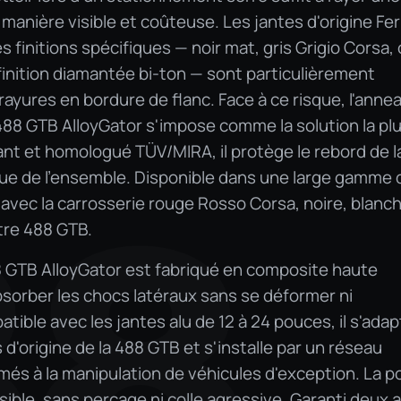
 manière visible et coûteuse. Les jantes d'origine Ferr
finitions spécifiques — noir mat, gris Grigio Corsa, 
finition diamantée bi-ton — sont particulièrement
rayures en bordure de flanc. Face à ce risque, l'anne
 488 GTB AlloyGator s'impose comme la solution la pl
stant et homologué TÜV/MIRA, il protège le rebord de l
ique de l'ensemble. Disponible dans une large gamme 
88
r avec la carrosserie rouge Rosso Corsa, noire, blanc
tre 488 GTB.
8 GTB AlloyGator est fabriqué en composite haute
sorber les chocs latéraux sans se déformer ni
ible avec les jantes alu de 12 à 24 pouces, il s'adap
'origine de la 488 GTB et s'installe par un réseau
ormés à la manipulation de véhicules d'exception. La p
sible, sans perçage ni colle agressive. Garanti deux 