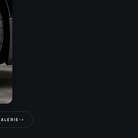
GALERIE
->