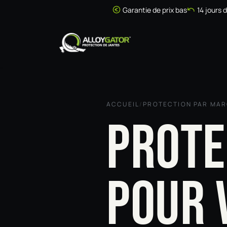
Se rendre au contenu
Garantie de prix bas
14 jours 
Accueil
Boutique
ACCUEIL
/
PROTECTION PAR MA
PROTE
POUR 