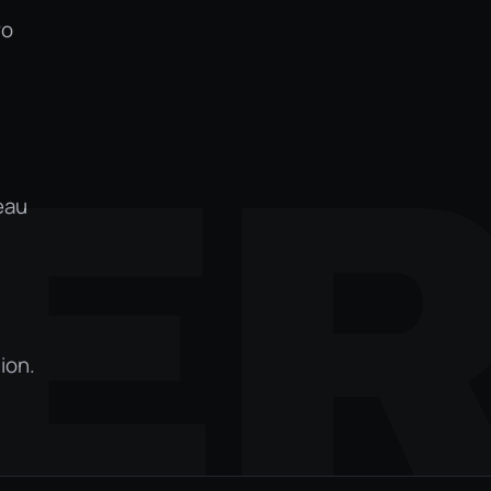
ro
E
eau
ion.