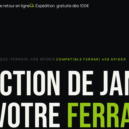
de retour en ligne
Expédition gratuite dès 100€
Simulateur
Compatibilité
Installateurs
Galerie
À prop
RQUE
/
FERRARI
/
458 SPIDER
COMPATIBLE FERRARI 458 SPIDER
CTION DE JA
VOTRE
FERR