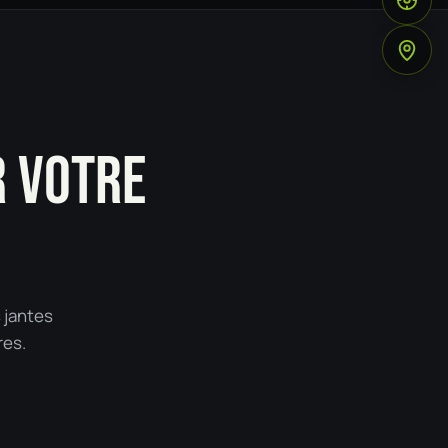
INSTAL
R VOTRE
 jantes
res.