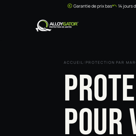
Se rendre au contenu
Garantie de prix bas
14 jours 
Accueil
Boutique
ACCUEIL
/
PROTECTION PAR MA
PROTE
POUR 