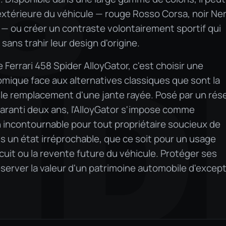
8
 extérieure du véhicule — rouge Rosso Corsa, noir Ne
— ou créer un contraste volontairement sportif qui
sans trahir leur design d'origine.
Ferrari 458 Spider AlloyGator, c'est choisir une
ID
mique face aux alternatives classiques que sont la
u le remplacement d'une jante rayée. Posé par un rés
 garanti deux ans, l'AlloyGator s'impose comme
n incontournable pour tout propriétaire soucieux de
s un état irréprochable, que ce soit pour un usage
rcuit ou la revente future du véhicule. Protéger ses
éserver la valeur d'un patrimoine automobile d'except