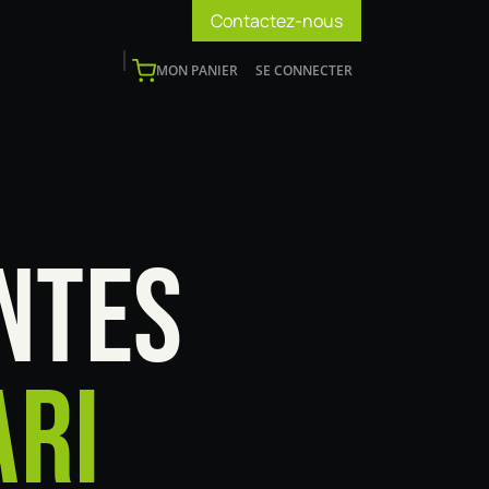
Contactez-nous
MON PANIER
SE CONNECTER
os
Support
Blog
Devenir installateur
NTES
ARI