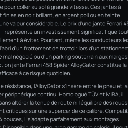
re pour coller au sol à grande vitesse. Ces jantes à
finies en noir brillant, en argent poli ou en teinte
ne valeur considérable. Le prix d'une jante Ferrari 
— représente un investissement significatif que tou
llement à éviter. Pourtant, même les conducteurs le
 l'abri d'un frottement de trottoir lors d'un stationn
âne mal négocié ou d'un parking souterrain aux marges
tion jante Ferrari 458 Spider AlloyGator constitue la
fficace à ce risque quotidien.
résistance, l'AlloyGator s'insère entre le pneu et la
er périphérique continu. Homologué TÜV et MIRA, il
ans altérer la tenue de route ni l'équilibre des roues
 critiques sur une supercar de ce calibre. Compati
 24 pouces, il s'adapte parfaitement aux montages
. Disponible dans une large gamme de coloris, il peut