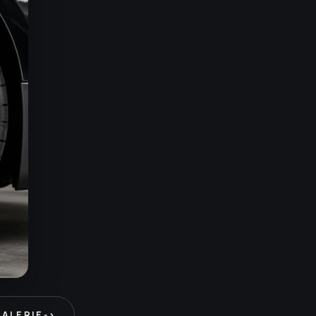
GALERIE
->