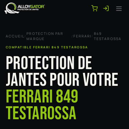
Se rendre au contenu
PROTECTION PAR
849
ACCUEIL
/
/
FERRARI
/
MARQUE
TESTAROSSA
COMPATIBLE FERRARI 849 TESTAROSSA
PROTECTION DE
JANTES POUR VOTRE
FERRARI 849
TESTAROSSA