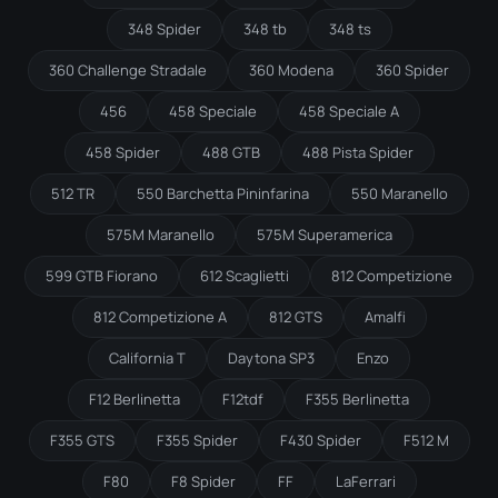
348 Spider
348 tb
348 ts
360 Challenge Stradale
360 Modena
360 Spider
456
458 Speciale
458 Speciale A
458 Spider
488 GTB
488 Pista Spider
512 TR
550 Barchetta Pininfarina
550 Maranello
575M Maranello
575M Superamerica
599 GTB Fiorano
612 Scaglietti
812 Competizione
812 Competizione A
812 GTS
Amalfi
California T
Daytona SP3
Enzo
F12 Berlinetta
F12tdf
F355 Berlinetta
F355 GTS
F355 Spider
F430 Spider
F512 M
F80
F8 Spider
FF
LaFerrari