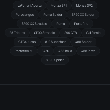
LaFerrari Aperta
Monza SP1
Monza SP2
Purosangue
Roma Spider
SF90 XX Spider
SF90 XX Stradale
Roma
Portofino
F8 Tributo
SF90 Stradale
296 GTB
California
GTC4Lusso
812 Superfast
488 Spider
Portofino M
F430
458 Italia
488 Pista
SF90 Spider