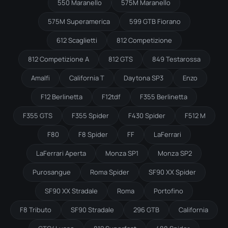
550 Maranello
575M Maranello
575M Superamerica
599 GTB Fiorano
612 Scaglietti
812 Competizione
812 Competizione A
812 GTS
849 Testarossa
Amalfi
California T
Daytona SP3
Enzo
F12 Berlinetta
F12tdf
F355 Berlinetta
F355 GTS
F355 Spider
F430 Spider
F512 M
F80
F8 Spider
FF
LaFerrari
LaFerrari Aperta
Monza SP1
Monza SP2
Purosangue
Roma Spider
SF90 XX Spider
SF90 XX Stradale
Roma
Portofino
F8 Tributo
SF90 Stradale
296 GTB
California