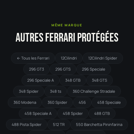
MÊME MARQUE
AUTRES FERRARI PROTÉGÉES
← Tous les Ferrari
12Cilindri
12Cilindri Spider
296 GT3
296 GTS
296 Speciale
296 Speciale A
348 GTB
348 GTS
348 Spider
348 ts
360 Challenge Stradale
360 Modena
360 Spider
456
458 Speciale
458 Speciale A
458 Spider
488 GTB
488 Pista Spider
512 TR
550 Barchetta Pininfarina