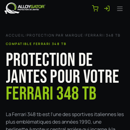
Se rendre au contenu
ACCUEIL
/
PROTECTION PAR MARQUE
/
FERRARI
/
348 TB
COMPATIBLE FERRARI 348 TB
PROTECTION DE
JANTES POUR VOTRE
FERRARI 348 TB
La Ferrari 348 tb est l'une des sportives italiennes les
plus emblématiques des années 1990, une
berlinette à moteur central arrière qui incarne à la