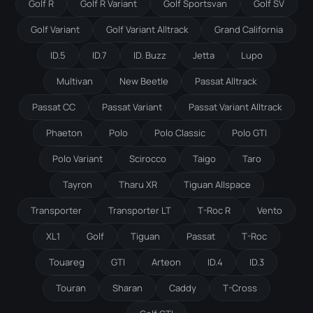
Golf R
Golf R Variant
Golf Sportsvan
Golf SV
Golf Variant
Golf Variant Alltrack
Grand California
ID.5
ID.7
ID. Buzz
Jetta
Lupo
Multivan
New Beetle
Passat Alltrack
Passat CC
Passat Variant
Passat Variant Alltrack
Phaeton
Polo
Polo Classic
Polo GTI
Polo Variant
Scirocco
Taigo
Taro
Tayron
Tharu XR
Tiguan Allspace
Transporter
Transporter LT
T-Roc R
Vento
XL1
Golf
Tiguan
Passat
T-Roc
Touareg
GTI
Arteon
ID.4
ID.3
Touran
Sharan
Caddy
T-Cross