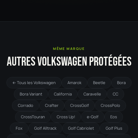
MÊME MARQUE
AUTRES VOLKSWAGEN PROTÉGÉES
← Tous les Volkswagen
Amarok
Beetle
Bora
Bora Variant
California
Caravelle
CC
Corrado
Crafter
CrossGolf
CrossPolo
CrossTouran
Cross Up!
e-Golf
Eos
Fox
Golf Alltrack
Golf Cabriolet
Golf Plus