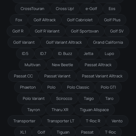
CrossTouran
Cross Up!
e-Golf
Eos
Fox
Golf Alltrack
Golf Cabriolet
Golf Plus
Golf R
Golf R Variant
Golf Sportsvan
Golf SV
Golf Variant
Golf Variant Alltrack
Grand California
ID.5
ID.7
ID. Buzz
Jetta
Lupo
Multivan
New Beetle
Passat Alltrack
Passat CC
Passat Variant
Passat Variant Alltrack
Phaeton
Polo
Polo Classic
Polo GTI
Polo Variant
Scirocco
Taigo
Taro
Tayron
Tharu XR
Tiguan Allspace
Transporter
Transporter LT
T-Roc R
Vento
XL1
Golf
Tiguan
Passat
T-Roc