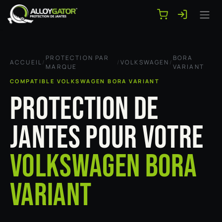
Se rendre au contenu
PROTECTION PAR
BORA
ACCUEIL
/
/
VOLKSWAGEN
/
MARQUE
VARIANT
COMPATIBLE VOLKSWAGEN BORA VARIANT
PROTECTION DE
JANTES POUR VOTRE
VOLKSWAGEN BORA
VARIANT