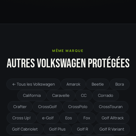
MÊME MARQUE
AUTRES VOLKSWAGEN PROTÉGÉES
← Tous les Volkswagen
Amarok
Beetle
Bora
California
Caravelle
CC
Corrado
Crafter
CrossGolf
CrossPolo
CrossTouran
Cross Up!
e-Golf
Eos
Fox
Golf Alltrack
Golf Cabriolet
Golf Plus
Golf R
Golf R Variant