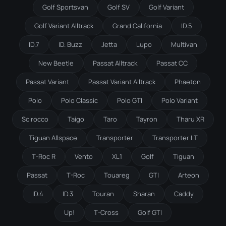
Golf Sportsvan
Golf SV
Golf Variant
Golf Variant Alltrack
Grand California
ID.5
ID.7
ID. Buzz
Jetta
Lupo
Multivan
New Beetle
Passat Alltrack
Passat CC
Passat Variant
Passat Variant Alltrack
Phaeton
Polo
Polo Classic
Polo GTI
Polo Variant
Scirocco
Taigo
Taro
Tayron
Tharu XR
Tiguan Allspace
Transporter
Transporter LT
T-Roc R
Vento
XL1
Golf
Tiguan
Passat
T-Roc
Touareg
GTI
Arteon
ID.4
ID.3
Touran
Sharan
Caddy
Up!
T-Cross
Golf GTI