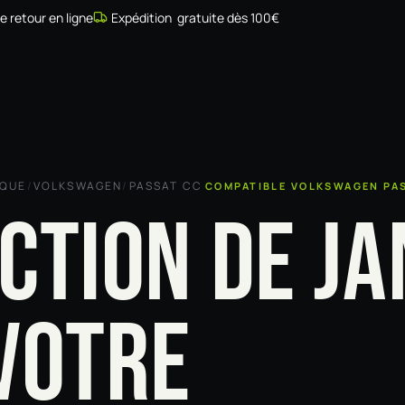
de retour en ligne
Expédition gratuite dès 100€
Simulateur
Compatibilité
Installateurs
Galerie
À prop
RQUE
/
VOLKSWAGEN
/
PASSAT CC
COMPATIBLE VOLKSWAGEN PA
CTION DE JA
VOTRE