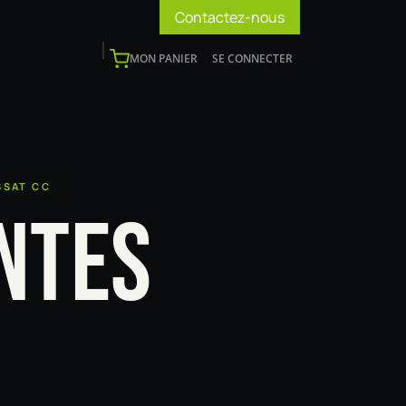
Contactez-nous
MON PANIER
SE CONNECTER
os
Support
Blog
Devenir installateur
SSAT CC
NTES