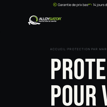
Se rendre au contenu
Garantie de prix bas
14 jours 
Accueil
Boutique
ACCUEIL
/
PROTECTION PAR MA
PROTE
POUR 