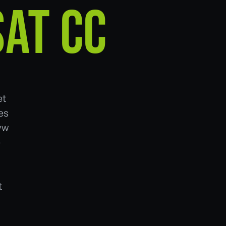
AT CC
et
es
 vw
e
t