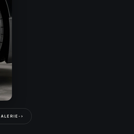
GALERIE
->