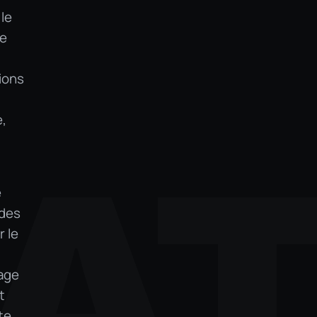
 le
re
sions
e,
A
e
 des
r le
tage
t
te