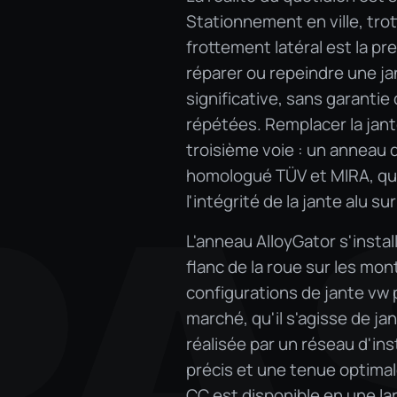
Stationnement en ville, trot
frottement latéral est la pr
réparer ou repeindre une j
significative, sans garantie
répétées. Remplacer la jan
troisième voie : un anneau
homologué TÜV et MIRA, qui 
PA
l'intégrité de la jante alu su
L'anneau AlloyGator s'instal
flanc de la roue sur les mon
configurations de jante vw p
marché, qu'il s'agisse de ja
réalisée par un réseau d'ins
précis et une tenue optima
CC est disponible en une lar