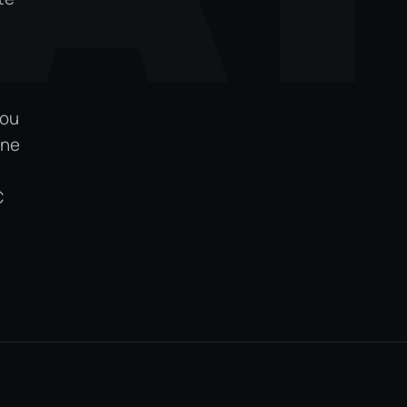
 ou
une
C