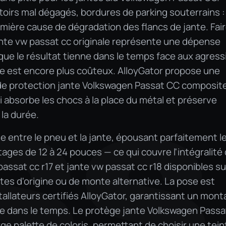
toirs mal dégagés, bordures de parking souterrains :
emière cause de dégradation des flancs de jante. Fai
ante vw passat cc originale représente une dépense
 que le résultat tienne dans le temps face aux agres
te est encore plus coûteux. AlloyGator propose une
 de protection jante Volkswagen Passat CC composit
absorbe les chocs à la place du métal et préserve
SS
r la durée.
le entre le pneu et la jante, épousant parfaitement l
tages de 12 à 24 pouces — ce qui couvre l'intégralité
assat cc r17 et jante vw passat cc r18 disponibles su
ntes d'origine ou de monte alternative. La pose est
tallateurs certifiés AlloyGator, garantissant un mon
le dans le temps. Le protège jante Volkswagen Passa
ge palette de coloris, permettant de choisir une tein