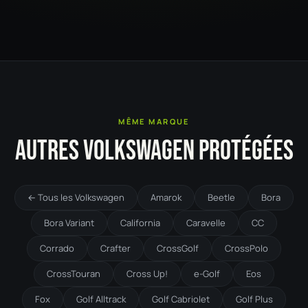
MÊME MARQUE
AUTRES VOLKSWAGEN PROTÉGÉES
← Tous les Volkswagen
Amarok
Beetle
Bora
Bora Variant
California
Caravelle
CC
Corrado
Crafter
CrossGolf
CrossPolo
CrossTouran
Cross Up!
e-Golf
Eos
Fox
Golf Alltrack
Golf Cabriolet
Golf Plus