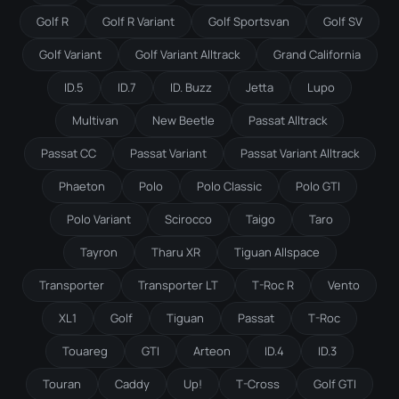
Golf R
Golf R Variant
Golf Sportsvan
Golf SV
Golf Variant
Golf Variant Alltrack
Grand California
ID.5
ID.7
ID. Buzz
Jetta
Lupo
Multivan
New Beetle
Passat Alltrack
Passat CC
Passat Variant
Passat Variant Alltrack
Phaeton
Polo
Polo Classic
Polo GTI
Polo Variant
Scirocco
Taigo
Taro
Tayron
Tharu XR
Tiguan Allspace
Transporter
Transporter LT
T-Roc R
Vento
XL1
Golf
Tiguan
Passat
T-Roc
Touareg
GTI
Arteon
ID.4
ID.3
Touran
Caddy
Up!
T-Cross
Golf GTI