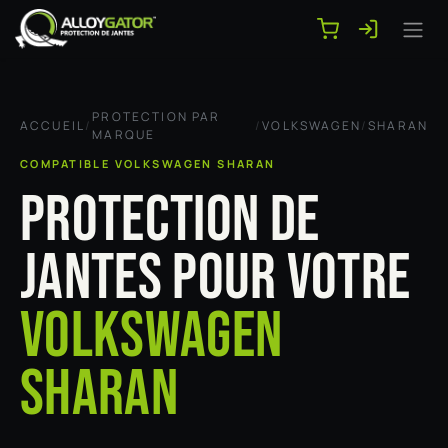
Se rendre au contenu
PROTECTION PAR
ACCUEIL
/
/
VOLKSWAGEN
/
SHARAN
MARQUE
COMPATIBLE VOLKSWAGEN SHARAN
PROTECTION DE
JANTES POUR VOTRE
VOLKSWAGEN
SHARAN