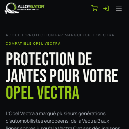
Se rendre au contenu
ACCUEIL
/
PROTECTION PAR MARQUE
/
OPEL
/
VECTRA
COMPATIBLE OPEL VECTRA
PROTECTION DE
JANTES POUR VOTRE
OPEL VECTRA
L'Opel Vectra a marqué plusieurs générations
d'automobilistes européens, de la Vectra B aux
lignes sobres jusqu'à la Vectra C et ses déclinaisons