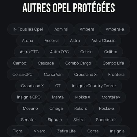
AUTRES OPEL PROTÉGÉES
← Tous les Opel
Admiral
Ampera
Ampera-e
Arena
Ascona
Astra
Astra Classic
Astra GTC
Astra OPC
Cabrio
Calibra
Campo
Cascada
Combo Cargo
Combo Life
Corsa OPC
Corsa Van
Crossland X
Frontera
Grandland X
GT
Insignia Country Tourer
Insignia OPC
Manta
Mokka X
Monterey
Movano
Omega
Rekord
Rocks-e
Senator
Signum
Sintra
Speedster
Tigra
Vivaro
Zafira Life
Corsa
Insignia