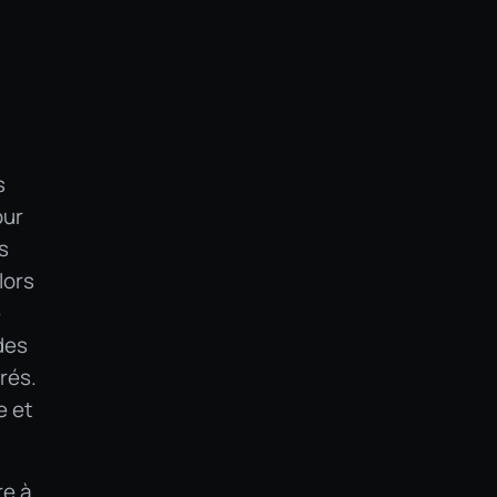
s
our
s
lors
é
des
rés.
e et
re à