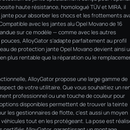
posite haute résistance, homologué TÜV et MIRA, il
la jante pour absorber les chocs et les frottements av
. Compatible avec les jantes alu Opel Movano de 16
répandue sur ce modèle — comme avec les autres
4 pouces, AlloyGator s'adapte parfaitement au profil
eau de protection jante Opel Movano devient ainsi 
en plus rentable que la réparation ou le remplaceme
nctionnelle, AlloyGator propose une large gamme de
'aspect de votre utilitaire. Que vous souhaitiez un re
ment professionnel ou une touche de couleur pour
 options disponibles permettent de trouver la teinte
r les gestionnaires de flotte, c'est aussi un moyen
s véhicules tout en les protégeant. La pose est réali
rs certifiés AlloyGator, garantissant un montage