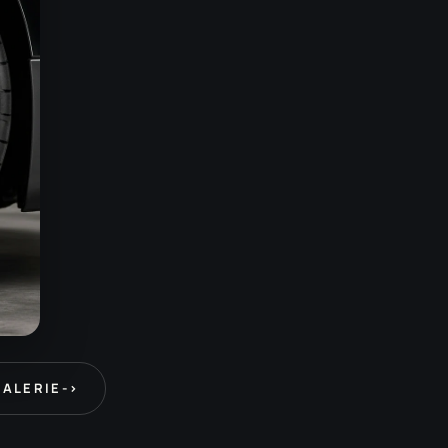
GALERIE
->