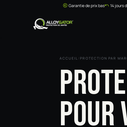
Se rendre au contenu
Garantie de prix bas
14 jours 
Accueil
Boutique
ACCUEIL
/
PROTECTION PAR MA
PROTE
POUR 