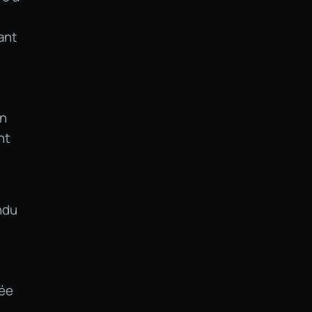
ant
un
nt
ndu
sée