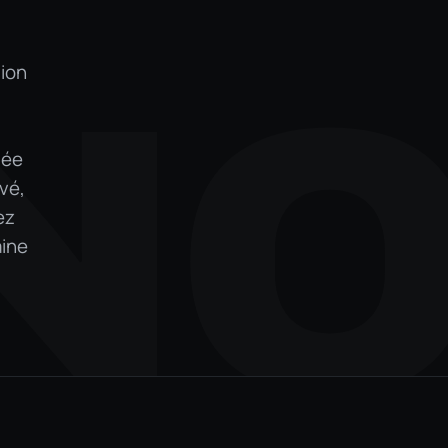
tion
N
dée
vé,
ez
aine