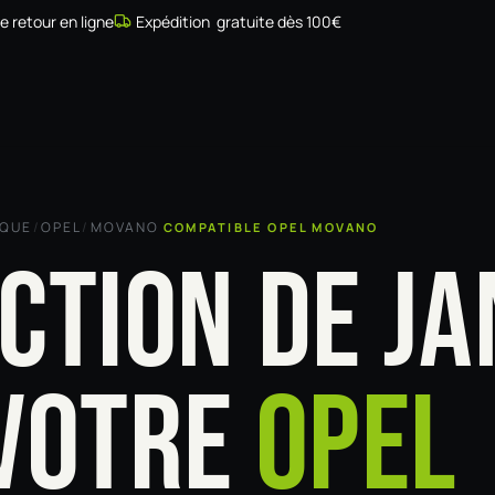
de retour en ligne
Expédition gratuite dès 100€
Simulateur
Compatibilité
Installateurs
Galerie
À prop
RQUE
/
OPEL
/
MOVANO
COMPATIBLE OPEL MOVANO
CTION DE JA
VOTRE
OPEL