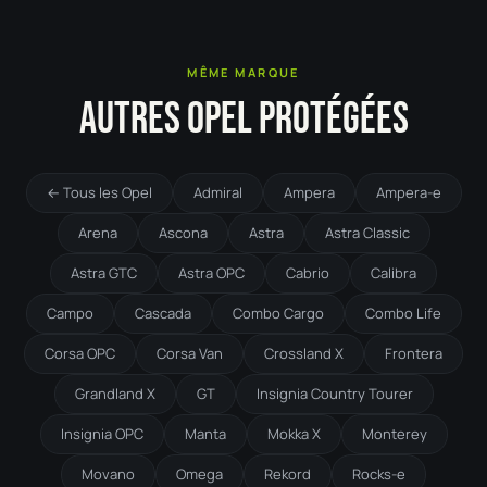
MÊME MARQUE
AUTRES OPEL PROTÉGÉES
← Tous les Opel
Admiral
Ampera
Ampera-e
Arena
Ascona
Astra
Astra Classic
Astra GTC
Astra OPC
Cabrio
Calibra
Campo
Cascada
Combo Cargo
Combo Life
Corsa OPC
Corsa Van
Crossland X
Frontera
Grandland X
GT
Insignia Country Tourer
Insignia OPC
Manta
Mokka X
Monterey
Movano
Omega
Rekord
Rocks-e