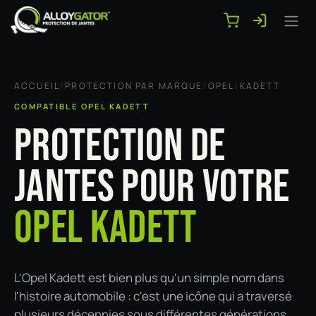
Se rendre au contenu
ACCUEIL
/
PROTECTION PAR MARQUE
/
OPEL
/
KADETT
COMPATIBLE OPEL KADETT
PROTECTION DE
JANTES POUR VOTRE
OPEL KADETT
L'Opel Kadett est bien plus qu'un simple nom dans
l'histoire automobile : c'est une icône qui a traversé
plusieurs décennies sous différentes générations,