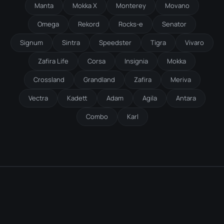
Manta
Mokka X
Monterey
Movano
Omega
Rekord
Rocks-e
Senator
Signum
Sintra
Speedster
Tigra
Vivaro
Zafira Life
Corsa
Insignia
Mokka
Crossland
Grandland
Zafira
Meriva
Vectra
Kadett
Adam
Agila
Antara
Combo
Karl