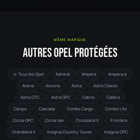
MÊME MARQUE
AUTRES OPEL PROTÉGÉES
← Tous les Opel
Admiral
Ampera
Ampera-e
Arena
Ascona
Astra
Astra Classic
Astra GTC
Astra OPC
Cabrio
Calibra
Campo
Cascada
Combo Cargo
Combo Life
Corsa OPC
Corsa Van
Crossland X
Frontera
Grandland X
Insignia Country Tourer
Insignia OPC