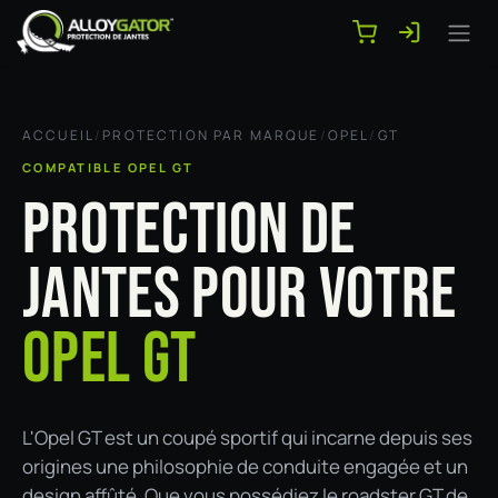
Se rendre au contenu
ACCUEIL
/
PROTECTION PAR MARQUE
/
OPEL
/
GT
COMPATIBLE OPEL GT
PROTECTION DE
JANTES POUR VOTRE
OPEL GT
L'Opel GT est un coupé sportif qui incarne depuis ses
origines une philosophie de conduite engagée et un
design affûté. Que vous possédiez le roadster GT de