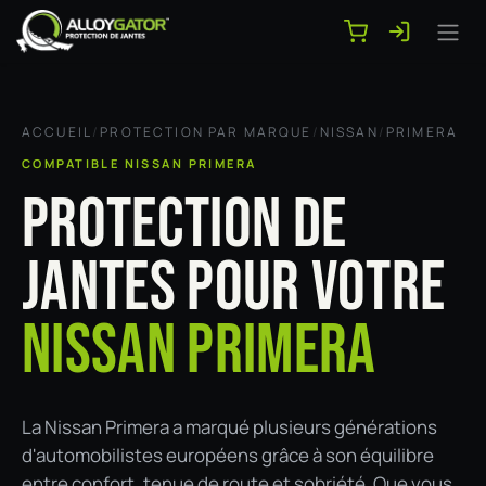
Se rendre au contenu
ACCUEIL
/
PROTECTION PAR MARQUE
/
NISSAN
/
PRIMERA
COMPATIBLE NISSAN PRIMERA
PROTECTION DE
JANTES POUR VOTRE
NISSAN PRIMERA
La Nissan Primera a marqué plusieurs générations
d'automobilistes européens grâce à son équilibre
entre confort, tenue de route et sobriété. Que vous