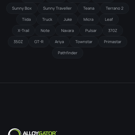
Sunny Box
Sunny Traveller
Teana
Terrano 2
Tiida
Truck
Juke
Micra
Leaf
X-Trail
Note
Navara
Pulsar
370Z
350Z
GT-R
Ariya
Townstar
Primastar
Pathfinder