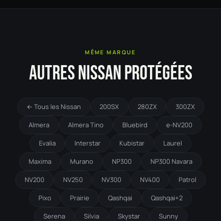
MÊME MARQUE
AUTRES NISSAN PROTÉGÉES
← Tous les Nissan
200SX
280ZX
300ZX
Almera
Almera Tino
Bluebird
e-NV200
Evalia
Interstar
Kubistar
Laurel
Maxima
Murano
NP300
NP300 Navara
NV200
NV250
NV300
NV400
Patrol
Pixo
Prairie
Qashqai
Qashqai+2
Serena
Silvia
Skystar
Sunny