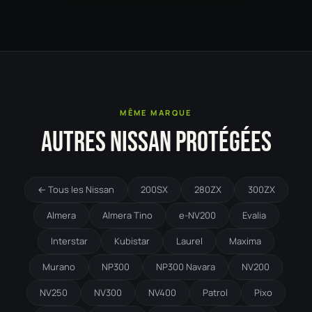
MÊME MARQUE
AUTRES NISSAN PROTÉGÉES
← Tous les Nissan
200SX
280ZX
300ZX
Almera
Almera Tino
e-NV200
Evalia
Interstar
Kubistar
Laurel
Maxima
Murano
NP300
NP300 Navara
NV200
NV250
NV300
NV400
Patrol
Pixo