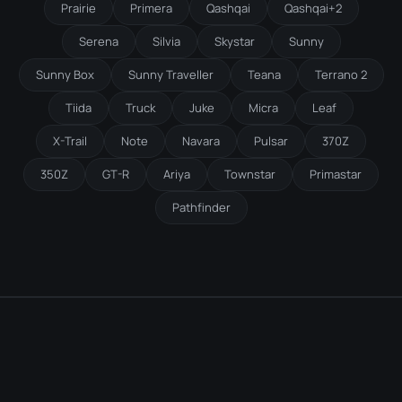
Prairie
Primera
Qashqai
Qashqai+2
Serena
Silvia
Skystar
Sunny
Sunny Box
Sunny Traveller
Teana
Terrano 2
Tiida
Truck
Juke
Micra
Leaf
X-Trail
Note
Navara
Pulsar
370Z
350Z
GT-R
Ariya
Townstar
Primastar
Pathfinder