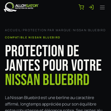
Se rendre au contenu
ACCUEIL
/
PROTECTION PAR MARQUE
/
NISSAN
/
BLUEBIRD
COMPATIBLE NISSAN BLUEBIRD
PROTECTION DE
JANTES POUR VOTRE
NISSAN BLUEBIRD
La Nissan Bluebird est une berline au caractère
affirmé, longtemps appréciée pour son équilibre
entre robustesse et élégance sobre. Ses jantes alu,