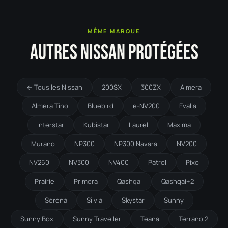
MÊME MARQUE
AUTRES NISSAN PROTÉGÉES
← Tous les Nissan
200SX
300ZX
Almera
Almera Tino
Bluebird
e-NV200
Evalia
Interstar
Kubistar
Laurel
Maxima
Murano
NP300
NP300 Navara
NV200
NV250
NV300
NV400
Patrol
Pixo
Prairie
Primera
Qashqai
Qashqai+2
Serena
Silvia
Skystar
Sunny
Sunny Box
Sunny Traveller
Teana
Terrano 2