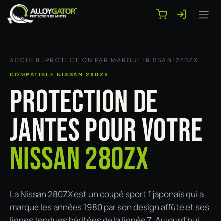
Se rendre au contenu
ACCUEIL
/
PROTECTION PAR MARQUE
/
NISSAN
/
280ZX
COMPATIBLE NISSAN 280ZX
PROTECTION DE
JANTES POUR VOTRE
NISSAN 280ZX
La Nissan 280ZX est un coupé sportif japonais qui a
marqué les années 1980 par son design affûté et ses
lignes tendues héritées de la lignée Z. Aujourd'hui