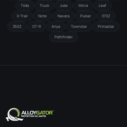
Tiida
Truck
Juke
Micra
Leaf
X-Trail
Note
Navara
Pulsar
370Z
350Z
GT-R
Ariya
Townstar
Primastar
Pathfinder