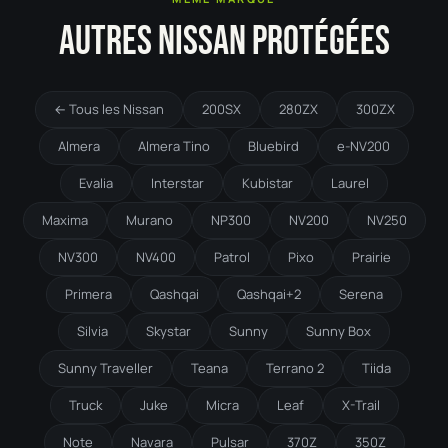
AUTRES NISSAN PROTÉGÉES
← Tous les Nissan
200SX
280ZX
300ZX
Almera
Almera Tino
Bluebird
e-NV200
Evalia
Interstar
Kubistar
Laurel
Maxima
Murano
NP300
NV200
NV250
NV300
NV400
Patrol
Pixo
Prairie
Primera
Qashqai
Qashqai+2
Serena
Silvia
Skystar
Sunny
Sunny Box
Sunny Traveller
Teana
Terrano 2
Tiida
Truck
Juke
Micra
Leaf
X-Trail
Note
Navara
Pulsar
370Z
350Z