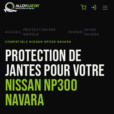
Se rendre au contenu
PROTECTION PAR
NP300
ACCUEIL
/
/
NISSAN
/
MARQUE
NAVARA
COMPATIBLE NISSAN NP300 NAVARA
PROTECTION DE
JANTES POUR VOTRE
NISSAN NP300
NAVARA