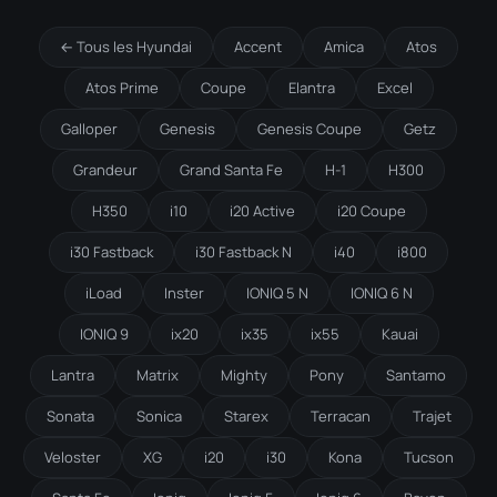
← Tous les Hyundai
Accent
Amica
Atos
Atos Prime
Coupe
Elantra
Excel
Galloper
Genesis
Genesis Coupe
Getz
Grandeur
Grand Santa Fe
H-1
H300
H350
i10
i20 Active
i20 Coupe
i30 Fastback
i30 Fastback N
i40
i800
iLoad
Inster
IONIQ 5 N
IONIQ 6 N
IONIQ 9
ix20
ix35
ix55
Kauai
Lantra
Matrix
Mighty
Pony
Santamo
Sonata
Sonica
Starex
Terracan
Trajet
Veloster
XG
i20
i30
Kona
Tucson