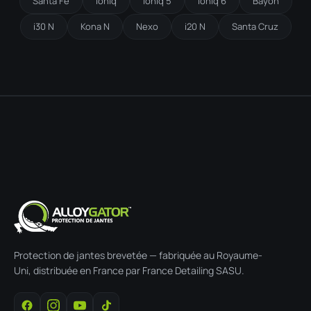
Santa Fe
Ioniq
Ioniq 5
Ioniq 6
Bayon
i30 N
Kona N
Nexo
i20 N
Santa Cruz
Protection de jantes brevetée — fabriquée au Royaume-
Uni, distribuée en France par France Detailing SASU.