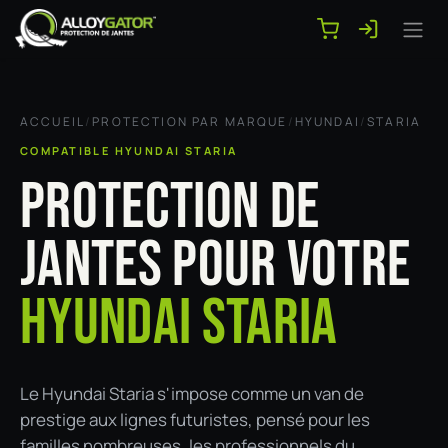
Se rendre au contenu
ACCUEIL
/
PROTECTION PAR MARQUE
/
HYUNDAI
/
STARIA
COMPATIBLE HYUNDAI STARIA
PROTECTION DE
JANTES POUR VOTRE
HYUNDAI STARIA
Le Hyundai Staria s'impose comme un van de
prestige aux lignes futuristes, pensé pour les
familles nombreuses, les professionnels du