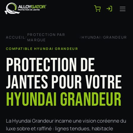
Se rendre au contenu
PROTECTION PAR
ACCUEIL
/
/
HYUNDAI
/
GRANDEUR
MARQUE
COMPATIBLE HYUNDAI GRANDEUR
PROTECTION DE
JANTES POUR VOTRE
HYUNDAI GRANDEUR
La Hyundai Grandeur incarne une vision coréenne du
luxe sobre et raffiné : lignes tendues, habitacle