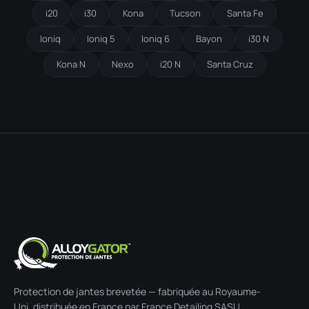
i20
i30
Kona
Tucson
Santa Fe
Ioniq
Ioniq 5
Ioniq 6
Bayon
i30 N
Kona N
Nexo
i20 N
Santa Cruz
Protection de jantes brevetée — fabriquée au Royaume-
Uni, distribuée en France par France Detailing SASU.