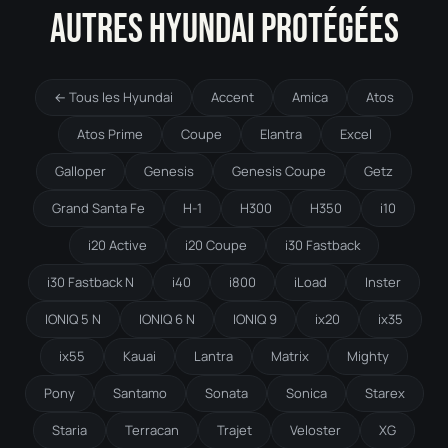
AUTRES HYUNDAI PROTÉGÉES
← Tous les Hyundai
Accent
Amica
Atos
Atos Prime
Coupe
Elantra
Excel
Galloper
Genesis
Genesis Coupe
Getz
Grand Santa Fe
H-1
H300
H350
i10
i20 Active
i20 Coupe
i30 Fastback
i30 Fastback N
i40
i800
iLoad
Inster
IONIQ 5 N
IONIQ 6 N
IONIQ 9
ix20
ix35
ix55
Kauai
Lantra
Matrix
Mighty
Pony
Santamo
Sonata
Sonica
Starex
Staria
Terracan
Trajet
Veloster
XG